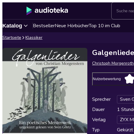
Bestseller
Neue Hörbücher
Top 10 im Club
Katalog
Startseite
Klassiker
Galgenliede
Christoph Morgenroth
Nutzerbewertung
Sprecher
Sven G
Dauer
1 Stund
Verlag
ZYX M
Typ
Gekürzt