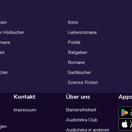
eben
Krimi
e Hörbücher
Liebesromane
omane
Politik
ire
Ratgeber
Romane
cher
Sachbücher
Science Fiction
Kontakt
Über uns
App
Impressum
Barrierefreiheit
Audioteka Club
gen
Audioteka in anderen