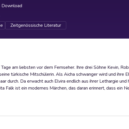
h Download
h
e
Zeitgenössische Literatur
hre Tage am liebsten vor dem Fernseher. Ihre drei Söhne Kevin, Rob
 seine türkische Mitschülerin. Als Aicha schwanger wird und ihre E
ar durch. Da erwacht auch Elvira endlich aus ihrer Lethargie und h
ita Falk ist ein modernes Märchen, das daran erinnert, dass ein N