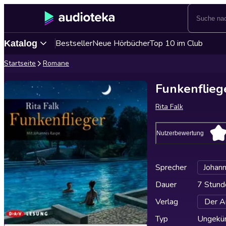
Bestseller
Neue Hörbücher
Top 10 im Club
Katalog
Startseite
Romane
Funkenflieg
Rita Falk
Nutzerbewertung
Sprecher
Johan
Dauer
7 Stund
Verlag
Der A
Typ
Ungekür