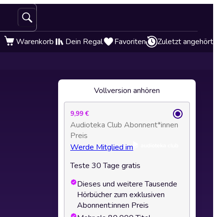
Warenkorb
Dein Regal
Favoriten
Zuletzt angehört
Vollversion anhören
9,99 €
Audioteka Club Abonnent*innen
Preis
Werde Mitglied im
Teste 30 Tage gratis
Dieses und weitere Tausende
Hörbücher zum exklusiven
Abonnent:innen Preis