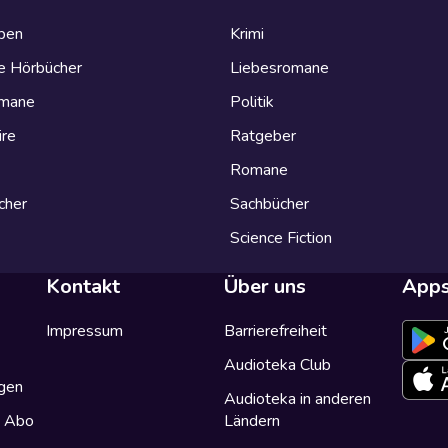
eben
Krimi
e Hörbücher
Liebesromane
omane
Politik
ire
Ratgeber
Romane
cher
Sachbücher
Science Fiction
Kontakt
Über uns
App
Impressum
Barrierefreiheit
Audioteka Club
gen
Audioteka in anderen
a Abo
Ländern