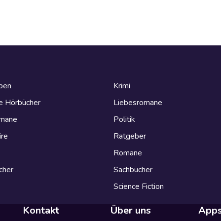
eben
Krimi
e Hörbücher
Liebesromane
omane
Politik
ire
Ratgeber
Romane
cher
Sachbücher
Science Fiction
Kontakt
Über uns
App