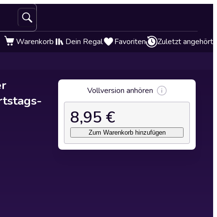
Warenkorb
Dein Regal
Favoriten
Zuletzt angehört
er
Vollversion anhören
rtstags-
8,95 €
Zum Warenkorb hinzufügen