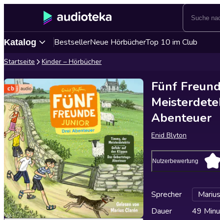
Bestseller
Neue Hörbücher
Top 10 im Club
Katalog
Startseite
Kinder – Hörbücher
Fünf Freund
Meisterdete
Abenteuer
Enid Blyton
Nutzerbewertung
Sprecher
Marius
Dauer
49 Minu