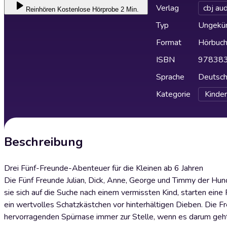
Verlag
cbj aud
Reinhören
Kostenlose Hörprobe 2 Min.
Typ
Ungekür
Format
Hörbuc
ISBN
97838
Sprache
Deutsc
Kategorie
Kinder
Beschreibung
Drei Fünf-Freunde-Abenteuer für die Kleinen ab 6 Jahren
Die Fünf Freunde Julian, Dick, Anne, George und Timmy der 
sie sich auf die Suche nach einem vermissten Kind, starten ein
ein wertvolles Schatzkästchen vor hinterhältigen Dieben. Die 
hervorragenden Spürnase immer zur Stelle, wenn es darum geht