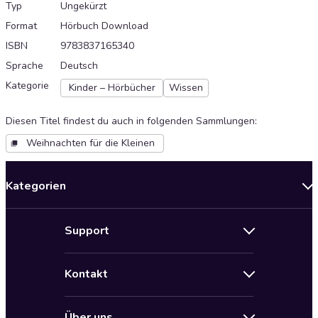
Typ
Ungekürzt
Format
Hörbuch Download
ISBN
9783837165340
Sprache
Deutsch
Kategorie
Kinder – Hörbücher
Wissen
Diesen Titel findest du auch in folgenden Sammlungen
:
Weihnachten für die Kleinen
Kategorien
Neuerscheinungen
Support
Angebote
Hilfe
Bestseller Audiobooks
Kontakt
Audioteka Nutzungsbedingungen
Bildung und Wissen
Impressum
AGB für Audioteka Abo
Biografien
Über uns