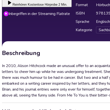
Format
Hörbuc
Reinhören
Kostenlose Hörprobe 2 Min.
ISBN
97813
Inbegriffen in der Streaming Flatrate
Sprache
Englisch
Kategorie
Sachb
Beschreibung
In 2010, Alison Hitchcock made an unusual offer to an acquaint
letters to cheer him up while he was undergoing treatment. Sh
there was much humour to be had in cancer. But two and a half y
embarked on a writing career inspired by her letters, and they
Brian, and his journal entries were only ever for himself, together
above all, seeing the funny side. From Me To You is their bitter-