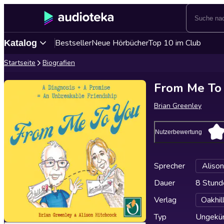
Bestseller
Neue Hörbücher
Top 10 im Club
Katalog
Startseite
Biografien
From Me To
Brian Greenley
Nutzerbewertung
Sprecher
Alison
Dauer
8 Stund
Verlag
Oakhil
Typ
Ungekür