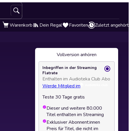
Warenkorb
Dein Regal
Favoriten
Zuletzt angehört
Vollversion anhören
Inbegriffen in der Streaming
Flatrate
Enthalten im Audioteka Club Abo
Werde Mitglied im
Teste 30 Tage gratis
Dieser und weitere 80.000
Titel enthalten im Streaming
Exklusiver Abonnent:innen
Preis für Titel, die nicht im