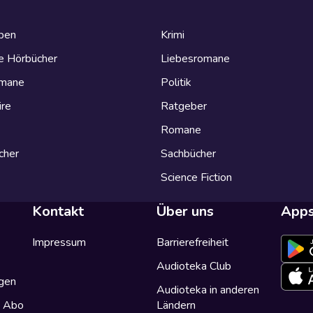
eben
Krimi
e Hörbücher
Liebesromane
omane
Politik
ire
Ratgeber
Romane
cher
Sachbücher
Science Fiction
Kontakt
Über uns
App
Impressum
Barrierefreiheit
Audioteka Club
gen
Audioteka in anderen
a Abo
Ländern