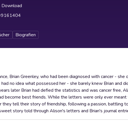
h Download
99161404
ücher
Biografien
ance, Brian Greenley, who had been diagnosed with cancer - she o
e had no idea what possessed her - she barely knew Brian and did
ears later Brian had defied the statistics and was cancer free, Al
 had become best friends. While the letters were only ever mean
 they tell their story of friendship, following a passion, battling t
sweet story told through Alison's letters and Brian's journal entri