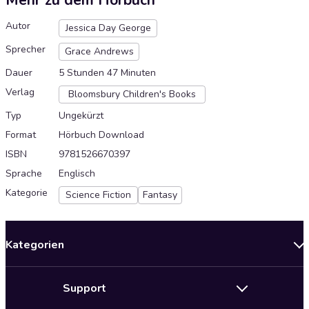
Mehr zu dem Hörbuch
Autor
Jessica Day George
Sprecher
Grace Andrews
Dauer
5 Stunden 47 Minuten
Verlag
Bloomsbury Children's Books
Typ
Ungekürzt
Format
Hörbuch Download
ISBN
9781526670397
Sprache
Englisch
Kategorie
Science Fiction
Fantasy
Kategorien
Neuerscheinungen
Support
Angebote