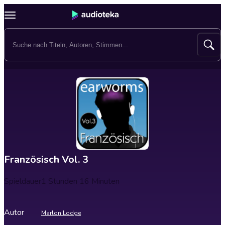
Französisch Vol. 3
Spieldauer
1 Stunden 16 Minuten
Autor
Marlon Lodge