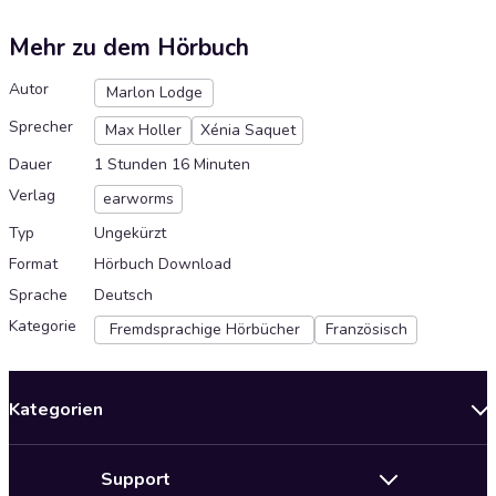
Mehr zu dem Hörbuch
Autor
Marlon Lodge
Sprecher
Max Holler
Xénia Saquet
Dauer
1 Stunden 16 Minuten
Verlag
earworms
Typ
Ungekürzt
Format
Hörbuch Download
Sprache
Deutsch
Kategorie
Fremdsprachige Hörbücher
Französisch
Kategorien
Neuerscheinungen
Support
Angebote