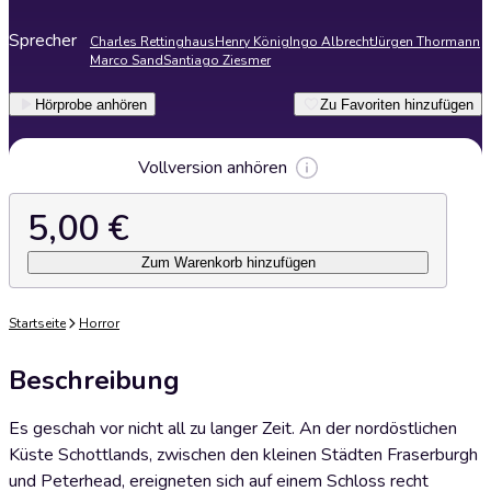
Sprecher
Charles Rettinghaus
Henry König
Ingo Albrecht
Jürgen Thormann
Marco Sand
Santiago Ziesmer
Hörprobe anhören
Zu Favoriten hinzufügen
Vollversion anhören
5,00 €
Zum Warenkorb hinzufügen
Startseite
Horror
Beschreibung
Es geschah vor nicht all zu langer Zeit. An der nordöstlichen
Küste Schottlands, zwischen den kleinen Städten Fraserburgh
und Peterhead, ereigneten sich auf einem Schloss recht