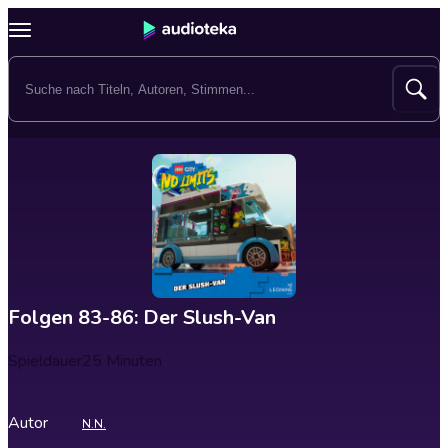
Folgen 83-86: Der Slush-Van
Spieldauer
25 Minuten
Autor
N.N.