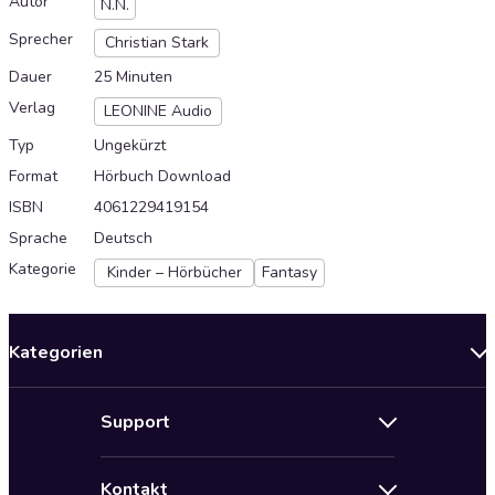
Autor
N.N.
Sprecher
Christian Stark
Dauer
25 Minuten
Verlag
LEONINE Audio
Typ
Ungekürzt
Format
Hörbuch Download
ISBN
4061229419154
Sprache
Deutsch
Kategorie
Kinder – Hörbücher
Fantasy
Kategorien
Neuerscheinungen
Support
Angebote
Hilfe
Bestseller Audiobooks
Kontakt