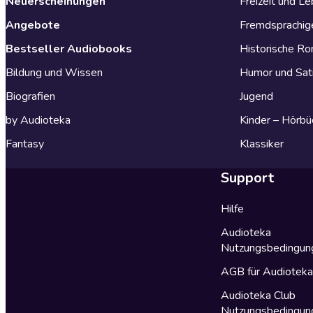
Neuerscheinungen
Freizeit und L
Angebote
Fremdsprachig
Bestseller Audiobooks
Historische R
Bildung und Wissen
Humor und Sat
Biografien
Jugend
by Audioteka
Kinder – Hörbü
Fantasy
Klassiker
Support
Hilfe
Audioteka
Nutzungsbedingun
AGB für Audiotek
Audioteka Club
Nutzungsbedingun