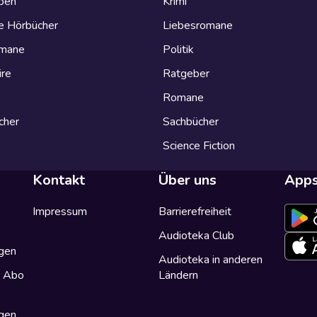
eben
Krimi
e Hörbücher
Liebesromane
omane
Politik
ire
Ratgeber
Romane
cher
Sachbücher
Science Fiction
Kontakt
Über uns
App
Impressum
Barrierefreiheit
Audioteka Club
gen
Audioteka in anderen
a Abo
Ländern
gen