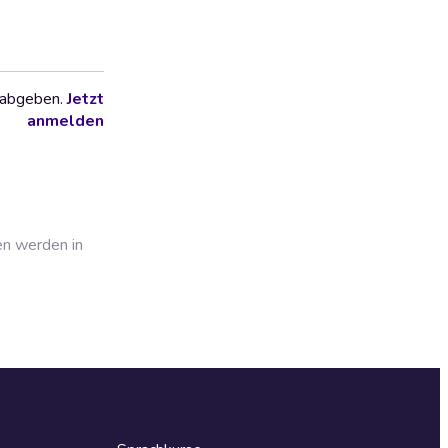
 abgeben.
Jetzt
anmelden
en werden in