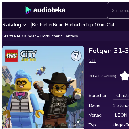
Bestseller
Neue Hörbücher
Top 10 im Club
Katalog
Startseite
Kinder – Hörbücher
Fantasy
Folgen 31-3
N.N.
Nutzerbewertung
Sprecher
Christ
Dauer
1 Stund
Verlag
LEONI
Typ
Ungekür