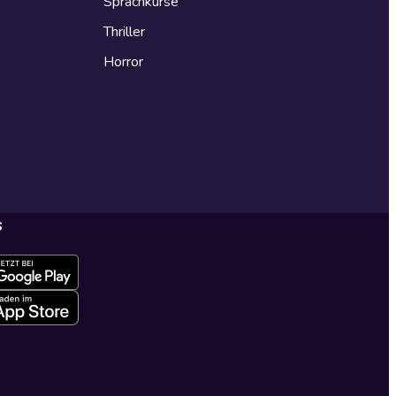
Sprachkurse
Thriller
Horror
s