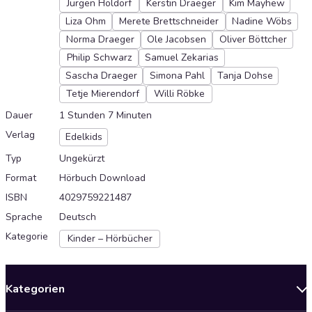
Jürgen Holdorf
Kerstin Draeger
Kim Mayhew
Liza Ohm
Merete Brettschneider
Nadine Wöbs
Norma Draeger
Ole Jacobsen
Oliver Böttcher
Philip Schwarz
Samuel Zekarias
Sascha Draeger
Simona Pahl
Tanja Dohse
Tetje Mierendorf
Willi Röbke
Dauer
1 Stunden 7 Minuten
Verlag
Edelkids
Typ
Ungekürzt
Format
Hörbuch Download
ISBN
4029759221487
Sprache
Deutsch
Kategorie
Kinder – Hörbücher
Kategorien