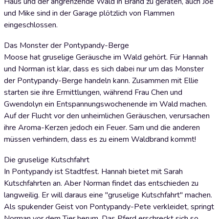
Haus und der angrenzende Wald in Brand zu geraten, auch Joe
und Mike sind in der Garage plötzlich von Flammen
eingeschlossen.
Das Monster der Pontypandy-Berge
Moose hat gruselige Geräusche im Wald gehört. Für Hannah
und Norman ist klar, dass es sich dabei nur um das Monster
der Pontypandy-Berge handeln kann. Zusammen mit Ellie
starten sie ihre Ermittlungen, während Frau Chen und
Gwendolyn ein Entspannungswochenende im Wald machen.
Auf der Flucht vor den unheimlichen Geräuschen, verursachen
ihre Aroma-Kerzen jedoch ein Feuer. Sam und die anderen
müssen verhindern, dass es zu einem Waldbrand kommt!
Die gruselige Kutschfahrt
In Pontypandy ist Stadtfest. Hannah bietet mit Sarah
Kutschfahrten an. Aber Norman findet das entschieden zu
langweilig. Er will daraus eine "gruselige Kutschfahrt" machen.
Als spukender Geist von Pontypandy-Pete verkleidet, springt
Norman vor dem Tier herum. Das Pferd erschreckt sich so