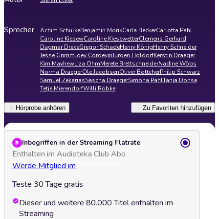
Stefan Eckel
Sprecher
Achim Schülke
Benjamin Morik
Carla Becker
Carlotta Pahl
Caroline Kiesew
Caroline Kiesewetter
Clemens Gerhard
Dagmar Dreke
Gregor Schade
Henry König
Henry Schneider
Jesse Grimm
Joey Cordevin
Jürgen Holdorf
Kerstin Draeger
Kim Mayhew
Liza Ohm
Merete Brettschneider
Nadine Wöbs
Norma Draeger
Ole Jacobsen
Oliver Böttcher
Philip Schwarz
Samuel Zekarias
Sascha Draeger
Simona Pahl
Tanja Dohse
Tetje Mierendorf
Willi Röbke
Hörprobe anhören
Zu Favoriten hinzufügen
Inbegriffen in der Streaming Flatrate
Enthalten im Audioteka Club Abo
Werde Mitglied im
Teste 30 Tage gratis
Dieser und weitere 80.000 Titel enthalten im
Streaming