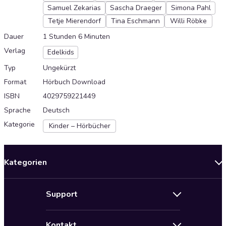
Samuel Zekarias
Sascha Draeger
Simona Pahl
Tetje Mierendorf
Tina Eschmann
Willi Röbke
Dauer
1 Stunden 6 Minuten
Verlag
Edelkids
Typ
Ungekürzt
Format
Hörbuch Download
ISBN
4029759221449
Sprache
Deutsch
Kategorie
Kinder – Hörbücher
Kategorien
Neuerscheinungen
Support
Angebote
Hilfe
Bestseller Audiobooks
Kontakt