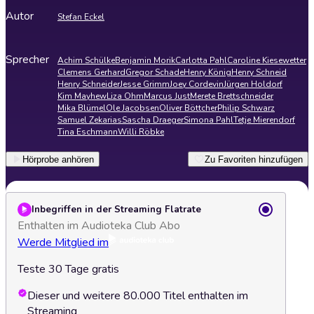
Autor
Stefan Eckel
Sprecher
Achim Schülke
Benjamin Morik
Carlotta Pahl
Caroline Kiesewetter
Clemens Gerhard
Gregor Schade
Henry König
Henry Schneid
Henry Schneider
Jesse Grimm
Joey Cordevin
Jürgen Holdorf
Kim Mayhew
Liza Ohm
Marcus Just
Merete Brettschneider
Mika Blümel
Ole Jacobsen
Oliver Böttcher
Philip Schwarz
Samuel Zekarias
Sascha Draeger
Simona Pahl
Tetje Mierendorf
Tina Eschmann
Willi Röbke
Hörprobe anhören
Zu Favoriten hinzufügen
Inbegriffen in der Streaming Flatrate
Enthalten im Audioteka Club Abo
Werde Mitglied im
Teste 30 Tage gratis
Dieser und weitere 80.000 Titel enthalten im
Streaming