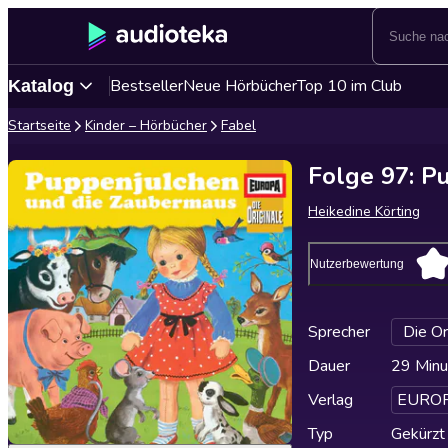
Bestseller
Neue Hörbücher
Top 10 im Club
Katalog
Startseite
Kinder – Hörbücher
Fabel
Folge 97: P
Heikedine Körting
Nutzerbewertung
Sprecher
Die Or
Dauer
29 Minu
Verlag
EURO
Typ
Gekürzt