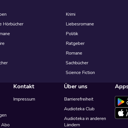
eben
Krimi
e Hörbücher
Liebesromane
omane
Politik
ire
Ratgeber
Romane
cher
Sachbücher
Science Fiction
Kontakt
Über uns
App
Impressum
Barrierefreiheit
Audioteka Club
gen
Audioteka in anderen
a Abo
Ländern