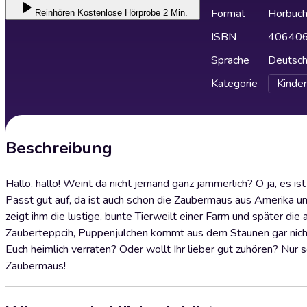
Format
Hörbuc
Reinhören
Kostenlose Hörprobe 2 Min.
ISBN
40640
Sprache
Deutsc
Kategorie
Kinder
Beschreibung
Hallo, hallo! Weint da nicht jemand ganz jämmerlich? O ja, es i
Passt gut auf, da ist auch schon die Zaubermaus aus Amerika u
zeigt ihm die lustige, bunte Tierweilt einer Farm und später d
Zauberteppcih, Puppenjulchen kommt aus dem Staunen gar nicht 
Euch heimlich verraten? Oder wollt Ihr lieber gut zuhören? Nur s
Zaubermaus!