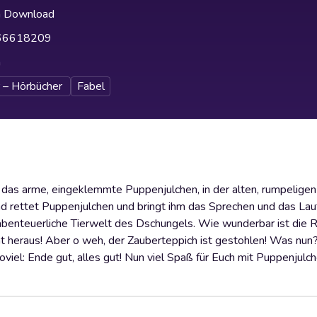
h Download
66618209
h
 – Hörbücher
Fabel
st das arme, eingeklemmte Puppenjulchen, in der alten, rumpeligen 
nd rettet Puppenjulchen und bringt ihm das Sprechen und das Lau
ie abenteuerliche Tierwelt des Dschungels. Wie wunderbar ist die 
heraus! Aber o weh, der Zauberteppich ist gestohlen! Was nun? 
oviel: Ende gut, alles gut! Nun viel Spaß für Euch mit Puppenjulc