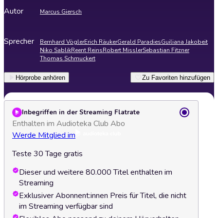
Autor
Marcus Giersch
Sprecher
Bernhard Vögler
Erich Räuker
Gerald Paradies
Guiliana Jakobeit
Niko Sablik
Reent Reins
Robert Missler
Sebastian Fitzner
Thomas Schmuckert
Hörprobe anhören
Zu Favoriten hinzufügen
Inbegriffen in der Streaming Flatrate
Enthalten im Audioteka Club Abo
Werde Mitglied im
Teste 30 Tage gratis
Dieser und weitere 80.000 Titel enthalten im
Streaming
Exklusiver Abonnent:innen Preis für Titel, die nicht
im Streaming verfügbar sind