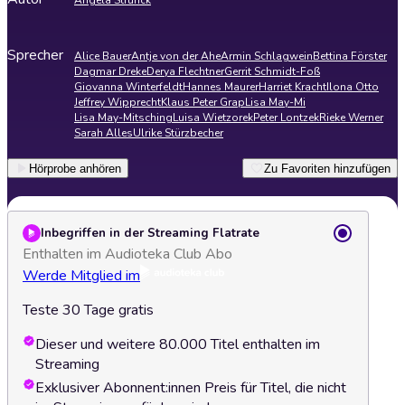
Angela Strunck
Sprecher
Alice Bauer
Antje von der Ahe
Armin Schlagwein
Bettina Förster
Dagmar Dreke
Derya Flechtner
Gerrit Schmidt-Foß
Giovanna Winterfeldt
Hannes Maurer
Harriet Kracht
Ilona Otto
Jeffrey Wipprecht
Klaus Peter Grap
Lisa May-Mi
Lisa May-Mitsching
Luisa Wietzorek
Peter Lontzek
Rieke Werner
Sarah Alles
Ulrike Stürzbecher
Hörprobe anhören
Zu Favoriten hinzufügen
Inbegriffen in der Streaming Flatrate
Enthalten im Audioteka Club Abo
Werde Mitglied im
Teste 30 Tage gratis
Dieser und weitere 80.000 Titel enthalten im
Streaming
Exklusiver Abonnent:innen Preis für Titel, die nicht