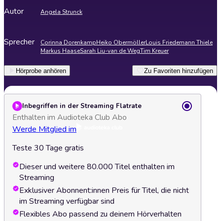
Autor
Angela Strunck
Sprecher
Corinna Dorenkamp
Heiko Obermöller
Louis Friedemann Thiele
Markus Haase
Sarah Liu-van de Weg
Tim Kreuer
Hörprobe anhören
Zu Favoriten hinzufügen
Inbegriffen in der Streaming Flatrate
Enthalten im Audioteka Club Abo
Werde Mitglied im
Teste 30 Tage gratis
Dieser und weitere 80.000 Titel enthalten im
Streaming
Exklusiver Abonnent:innen Preis für Titel, die nicht
im Streaming verfügbar sind
Flexibles Abo passend zu deinem Hörverhalten