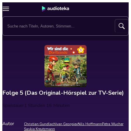
Folge 5 (Das Original-Hörspiel zur TV-Serie)
Spieldauer
1 Stunden 16 Minuten
Autor
Christian Gundlach
Ivan Georgiev
Nils Hoffmann
Petra Wucher
Saskia Kreutzmann