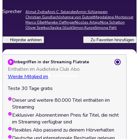
Sprecher
Almut Zydra
Anni C. Salander
Armin Schlagwein
Christian Gundlach
Johanna von Gutzeit
Magdalena Montasser
Marco Eßer
Marieke Oeffinger
Nicolas Artajo
Nina Schatton
Oliver Szerkus
Saskia Glück
Simon Kunze
Simona Pahl
Hörprobe anhören
Zu Favoriten hinzufügen
Inbegriffen in der Streaming Flatrate
Enthalten im Audioteka Club Abo
Werde Mitglied im
Teste 30 Tage gratis
Dieser und weitere 80.000 Titel enthalten im
Streaming
Exklusiver Abonnent:innen Preis für Titel, die nicht
im Streaming verfügbar sind
Flexibles Abo passend zu deinem Hörverhalten
Deutsche und internationale Bestseller gelesen