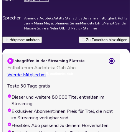
Angela Strunck
Sprecher
Amanda Agbleke
Arlette Stanschus
Benjamin Helbig
Jarik Pöhls
Jenny Maria Meyer
Johannes Semm
Manuela Eifrig
Margit Sander
Nadine Schreier
Nelia Olbrich
Patrick Stamme
Hörprobe anhören
Zu Favoriten hinzufügen
Inbegriffen in der Streaming Flatrate
Enthalten im Audioteka Club Abo
Werde Mitglied im
Teste 30 Tage gratis
Dieser und weitere 80.000 Titel enthalten im
Streaming
Exklusiver Abonnent:innen Preis für Titel, die nicht
im Streaming verfügbar sind
Flexibles Abo passend zu deinem Hörverhalten