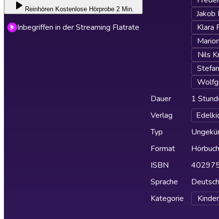
Freder
Reinhören
Kostenlose Hörprobe 2 Min.
Jakob 
Inbegriffen in der Streaming Flatrate
Klara 
Mario
Nils K
Stefa
Wolfg
Dauer
1 Stund
Verlag
Edelki
Typ
Ungekür
Format
Hörbuc
ISBN
40297
Sprache
Deutsc
Kategorie
Kinder