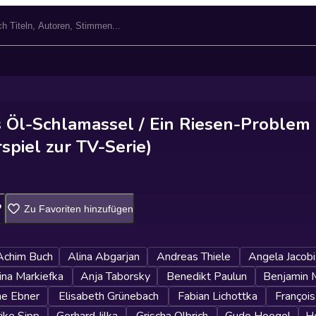
s Öl-Schlamassel / Ein Riesen-Problem
spiel zur TV-Serie)
Zu Favoriten hinzufügen
Achim Buch
Alina Abgarjan
Andreas Thiele
Angela Jacobi
ina Markiefka
Anja Taborsky
Benedikt Paulun
Benjamin 
ne Ebner
Elisabeth Grünebach
Fabian Lichottka
Françoi