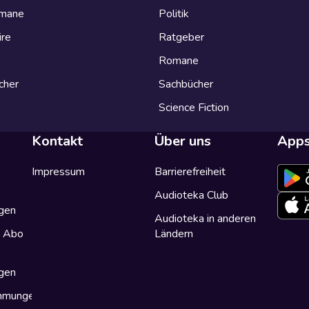
omane
Politik
ire
Ratgeber
Romane
cher
Sachbücher
Science Fiction
Kontakt
Über uns
App
Impressum
Barrierefreiheit
Audioteka Club
gen
Audioteka in anderen
a Abo
Ländern
gen
immungen