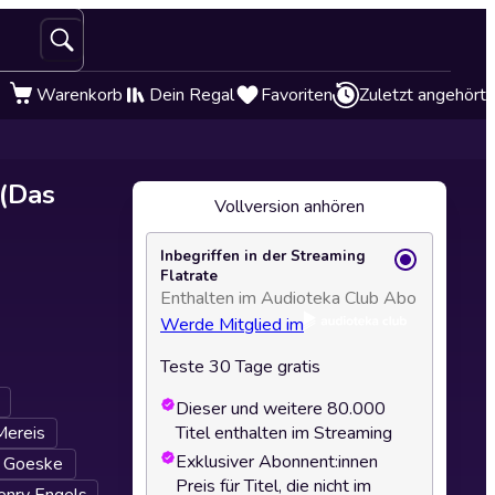
Warenkorb
Dein Regal
Favoriten
Zuletzt angehört
 (Das
Vollversion anhören
Inbegriffen in der Streaming
Flatrate
Enthalten im Audioteka Club Abo
Werde Mitglied im
Teste 30 Tage gratis
Dieser und weitere 80.000
Mereis
Titel enthalten im Streaming
Exklusiver Abonnent:innen
s Goeske
Preis für Titel, die nicht im