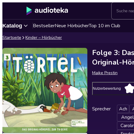
Bestseller
Neue Hörbücher
Top 10 im Club
Katalog
Startseite
Kinder – Hörbücher
Folge 3: Da
Original-Hör
Maike Prestin
Nutzerbewertung
Sprecher
Ach
Angel
Caroli