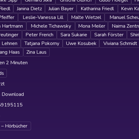
ike Sipp
Gerhard Jilka
Grischa Olbrich
Gudo Hoegel
H
Riedl
Janina Dietz
Julian Bayer
Katharina Friedl
Kevin K
Pfeiffer
Leslie-Vanessa Lill
Malte Wetzel
Manuel Scheu
n Hartmann
Michele Tichawsky
Mona Meiler
Naima Zentn
reutinger
Peter Frerich
Sara Sukarie
Sarah Förster
Shir
n Lehnen
Tatjana Pokorny
Uwe Kosubek
Viviana Schmidt
ang Haas
Zina Laus
en 2 Minuten
ds
zt
h Download
59195115
h
 – Hörbücher