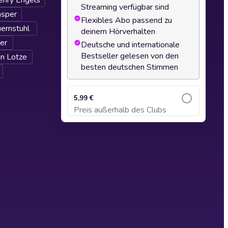
enry Engels
Streaming verfügbar sind
asper
Flexibles Abo passend zu
ernstuhl
deinem Hörverhalten
er
Deutsche und internationale
Bestseller gelesen von den
in Lotze
besten deutschen Stimmen
5,99 €
Preis außerhalb des Clubs
Zum Warenkorb hinzufügen