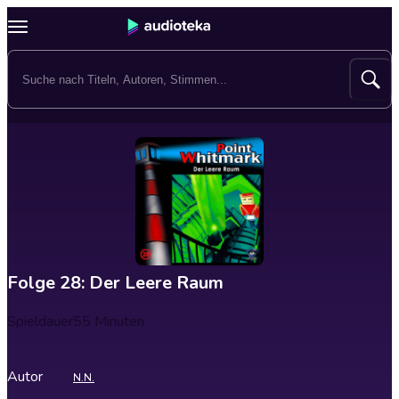
Folge 28: Der Leere Raum
Spieldauer
55 Minuten
Autor
N.N.