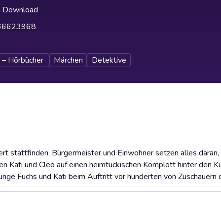
h Download
66623968
h
 – Hörbücher
Märchen
Detektive
ert stattfinden. Bürgermeister und Einwohner setzen alles daran,
en Kati und Cleo auf einen heimtückischen Komplott hinter den Kul
junge Fuchs und Kati beim Auftritt vor hunderten von Zuschauern