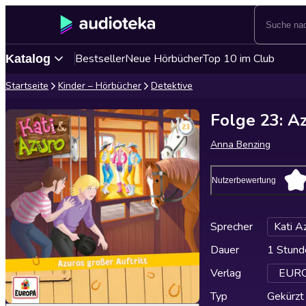
Bestseller
Neue Hörbücher
Top 10 im Club
Katalog
Startseite
Kinder – Hörbücher
Detektive
Folge 23: Az
Anna Benzing
Nutzerbewertung
Sprecher
Kati A
Dauer
1 Stund
Verlag
EUROP
Typ
Gekürzt