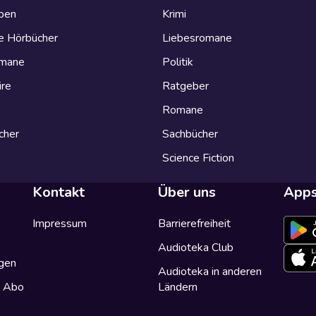
eben
Krimi
e Hörbücher
Liebesromane
omane
Politik
ire
Ratgeber
Romane
cher
Sachbücher
Science Fiction
Kontakt
Über uns
App
Impressum
Barrierefreiheit
Audioteka Club
gen
Audioteka in anderen
a Abo
Ländern