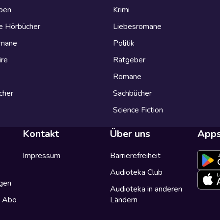
eben
Krimi
e Hörbücher
Liebesromane
omane
Politik
ire
Ratgeber
Romane
cher
Sachbücher
Science Fiction
Kontakt
Über uns
App
Impressum
Barrierefreiheit
Audioteka Club
gen
Audioteka in anderen
a Abo
Ländern