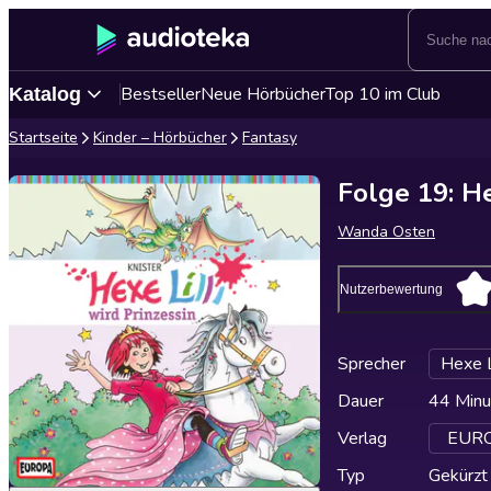
Bestseller
Neue Hörbücher
Top 10 im Club
Katalog
Startseite
Kinder – Hörbücher
Fantasy
Folge 19: He
Wanda Osten
Nutzerbewertung
Sprecher
Hexe Li
Dauer
44 Minu
Verlag
EUROP
Typ
Gekürzt