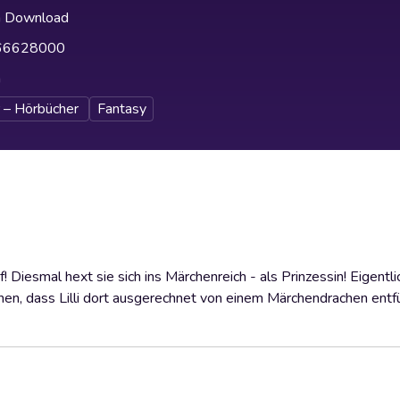
h Download
66628000
h
 – Hörbücher
Fantasy
! Diesmal hext sie sich ins Märchenreich - als Prinzessin! Eigentl
, dass Lilli dort ausgerechnet von einem Märchendrachen entfüh