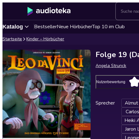
Bestseller
Neue Hörbücher
Top 10 im Club
Katalog
Startseite
Kinder – Hörbücher
Folge 19 (Da
Angela Strunck
Nutzerbewertung
Sprecher
Almut
Carlo
Heiki 
Jaron
Leoni