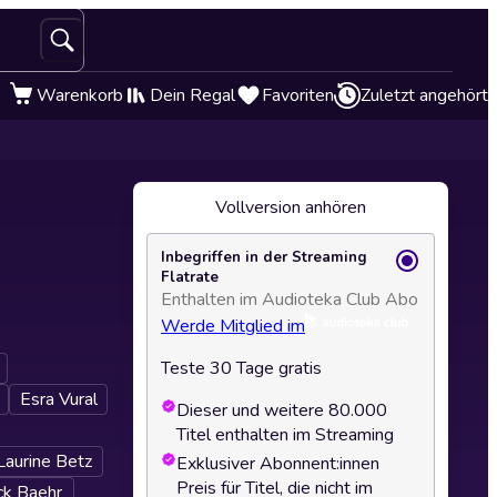
Warenkorb
Dein Regal
Favoriten
Zuletzt angehört
Vollversion anhören
Inbegriffen in der Streaming
Flatrate
Enthalten im Audioteka Club Abo
Werde Mitglied im
Teste 30 Tage gratis
Esra Vural
Dieser und weitere 80.000
Titel enthalten im Streaming
Laurine Betz
Exklusiver Abonnent:innen
Preis für Titel, die nicht im
ck Baehr