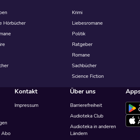
eben
Krimi
e Hörbücher
Liebesromane
omane
Politik
ire
Ratgeber
Romane
cher
Sachbücher
Science Fiction
Kontakt
Über uns
App
Impressum
Barrierefreiheit
Audioteka Club
gen
Audioteka in anderen
a Abo
Ländern