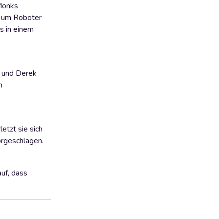
 Monks
ch um Roboter
s in einem
n und Derek
h
etzt sie sich
vorgeschlagen.
uf, dass