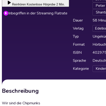
Reinhören
Kostenlose Hörprobe 2 Min.
Peter 
Shant
Inbegriffen in der Streaming Flatrate
Dauer
58 Minu
Verlag
Edelki
Typ
Ungekür
Format
Hörbuc
ISBN
40297
Sprache
Deutsc
Kategorie
Kinder
Beschreibung
Wir sind die Chipmunks