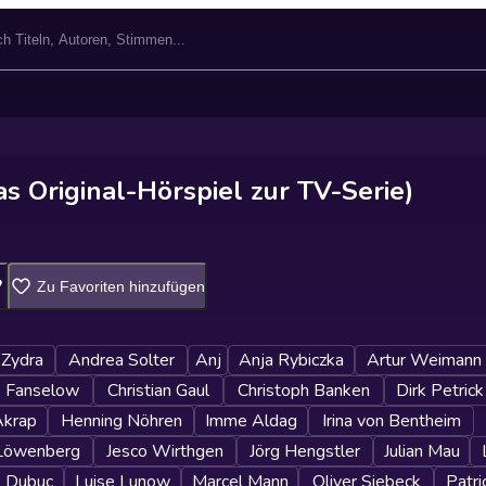
s Original-Hörspiel zur TV-Serie)
Zu Favoriten hinzufügen
 Zydra
Andrea Solter
Anj
Anja Rybiczka
Artur Weimann
s Fanselow
Christian Gaul
Christoph Banken
Dirk Petrick
Akrap
Henning Nöhren
Imme Aldag
Irina von Bentheim
 Löwenberg
Jesco Wirthgen
Jörg Hengstler
Julian Mau
e Dubuc
Luise Lunow
Marcel Mann
Oliver Siebeck
Patri