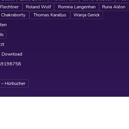
Flechtner
Roland Wolf
Romina Langenhan
Runa Aléon
i Chakraborty
Thomas Karallus
Wanja Gerick
ten
ds
zt
h Download
59198758
h
 – Hörbücher