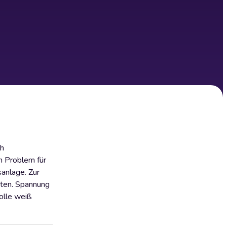
ch
n Problem für
sanlage. Zur
sten. Spannung
nolle weiß