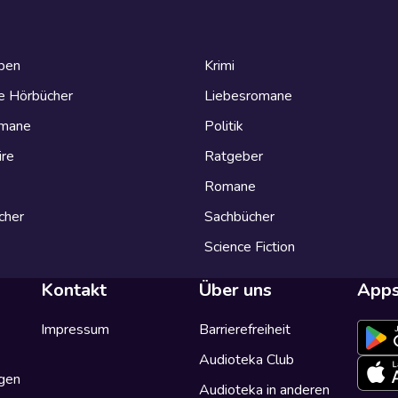
eben
Krimi
e Hörbücher
Liebesromane
omane
Politik
ire
Ratgeber
Romane
cher
Sachbücher
Science Fiction
Kontakt
Über uns
App
Impressum
Barrierefreiheit
Audioteka Club
gen
Audioteka in anderen