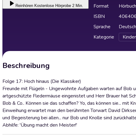
Format
Hörbuc
Reinhören
Kostenlose Hörprobe 2 Min.
ISBN
40640
Sprache
Deutsc
Kategorie
Kinder
Beschreibung
Folge 17: Hoch hinaus (Die Klassiker)
Freunde mit Flügeln - Ungewohnte Aufgaben warten auf Bob u
artgeschützte Fledermäuse eingenistet und Herr Brauer hat Schw
Bob & Co.. Können sie das schaffen? Yo, das können sie... mit Kn
Einweihung erwartet man den berühmten Torwart David Dirksen 
und Begeisterung bei allen... nur Bob und Knolle sind zurückha
Abhilfe: 'Übung macht den Meister!'