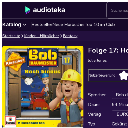
Bestseller
Neue Hörbücher
Top 10 im Club
Katalog
Startseite
Kinder – Hörbücher
Fantasy
Folge 17: Ho
Julie Jones
Nutzerbewertung
Sprecher
Bob d
Dauer
54 Minu
Verlag
EUROP
Typ
Gekürzt