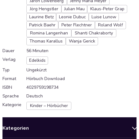
Jaron Löwenberg
Jenny Maria Meyer
Jörg Hengstler
Julian Mau
Klaus-Peter Grap
Laurine Betz
Leonie Dubuc
Luise Lunow
Patrick Baehr
Peter Flechtner
Roland Wolf
Romina Langenhan
Shanti Chakraborty
Thomas Karallus
Wanja Gerick
Dauer
56 Minuten
Verlag
Edelkids
Typ
Ungekürzt
Format
Hörbuch Download
ISBN
4029759198734
Sprache
Deutsch
Kategorie
Kinder – Hörbücher
Kategorien