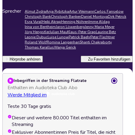
Sprecher
Almut Zydra
Anja Rybitzka
Artur Weimann
Carlos Fanselow
Christoph Bank
Christoph Banken
Daniel Montoya
Dirk Petrick
Esra Vural
Heiki Akrap
Henning Nöhren
Imme Aldag
Irina von Bentheim
Jaron Löwenberg
Jenny Maria Meyer
Jörg Hengstler
Julian Mau
Klaus-Peter Grap
Laurine Betz
Leonie Dubuc
Luise Lunow
Patrick Baehr
Peter Flechtner
Roland Wolf
Romina Langenhan
Shanti Chakraborty
Thomas Karallus
Wanja Gerick
Hörprobe anhören
Zu Favoriten hinzufügen
Inbegriffen in der Streaming Flatrate
Enthalten im Audioteka Club Abo
Werde Mitglied im
Teste 30 Tage gratis
Dieser und weitere 80.000 Titel enthalten im
Streaming
Exklusiver Abonnent:innen Preis für Titel, die nicht