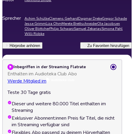
Reinhold Binder
Sprecher
Achim Schülke
Clemens Gerhard
Dagmar Dreke
Gregor Schade
Jesse Grimm
Liza Ohm
Merete Brettschneider
Ole Jacobsen
Oliver Böttcher
Philip Schwarz
Samuel Zekarias
Simona Pahl
Willi Röbke
Hörprobe anhören
Zu Favoriten hinzufügen
Inbegriffen in der Streaming Flatrate
Enthalten im Audioteka Club Abo
Werde Mitglied im
Teste 30 Tage gratis
Dieser und weitere 80.000 Titel enthalten im
Streaming
Exklusiver Abonnent:innen Preis für Titel, die nicht
im Streaming verfügbar sind
Flexibles Abo passend zu deinem Hörverhalten