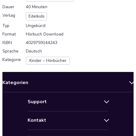
Dauer
40 Minuten
Verlag
Edelkids
Typ
Ungekürzt
Format
Hörbuch Download
ISBN
4029759144243
Sprache
Deutsch
Kategorie
Kinder – Hörbücher
Kategorien
Neuerscheinungen
Support
Angebote
Hilfe
Bestseller Audiobooks
Kontakt
Audioteka Nutzungsbedingungen
Bildung und Wissen
Impressum
AGB für Audioteka Abo