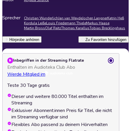
Angela Strunck
Sprecher
Christian Wunderlich
Jan van Weyde
Jochen Langner
Katrin Heß
Kordula Leiße
Louis Friedemann Thiele
Markus Haase
Martin Bross
Olaf Reitz
Thomas Karallus
Tobias Brecklinghaus
Hörprobe anhören
Zu Favoriten hinzufügen
Inbegriffen in der Streaming Flatrate
Enthalten im Audioteka Club Abo
Werde Mitglied im
Teste 30 Tage gratis
Dieser und weitere 80.000 Titel enthalten im
Streaming
Exklusiver Abonnent:innen Preis für Titel, die nicht
im Streaming verfügbar sind
Flexibles Abo passend zu deinem Hörverhalten