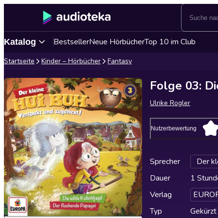
Bestseller
Neue Hörbücher
Top 10 im Club
Katalog
Startseite
Kinder – Hörbücher
Fantasy
Folge 03: D
Ulrike Rogler
Nutzerbewertung
Sprecher
Der kl
Dauer
1 Stund
Verlag
EURO
Typ
Gekürzt