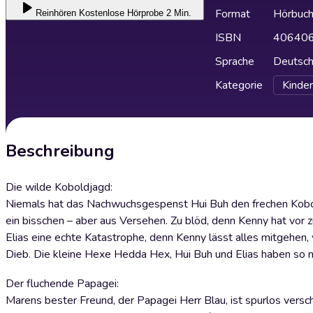
Format
Hörbuc
Reinhören
Kostenlose Hörprobe 2 Min.
ISBN
40640
Sprache
Deutsc
Kategorie
Kinder
Beschreibung
Die wilde Koboldjagd:
Niemals hat das Nachwuchsgespenst Hui Buh den frechen Kobold
ein bisschen – aber aus Versehen. Zu blöd, denn Kenny hat vor zu 
Elias eine echte Katastrophe, denn Kenny lässt alles mitgehen, wa
Dieb. Die kleine Hexe Hedda Hex, Hui Buh und Elias haben so m
Der fluchende Papagei:
Marens bester Freund, der Papagei Herr Blau, ist spurlos versch