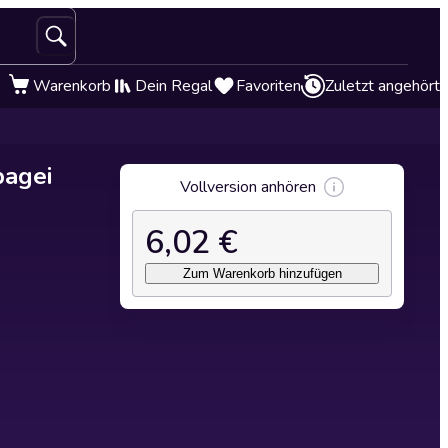
Warenkorb
Dein Regal
Favoriten
Zuletzt angehört
pagei
Vollversion anhören
6,02 €
Zum Warenkorb hinzufügen