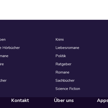
eben
Krimi
e Hörbücher
Liebesromane
omane
Politik
ire
Ratgeber
Romane
cher
Sachbücher
Science Fiction
Kontakt
Über uns
App