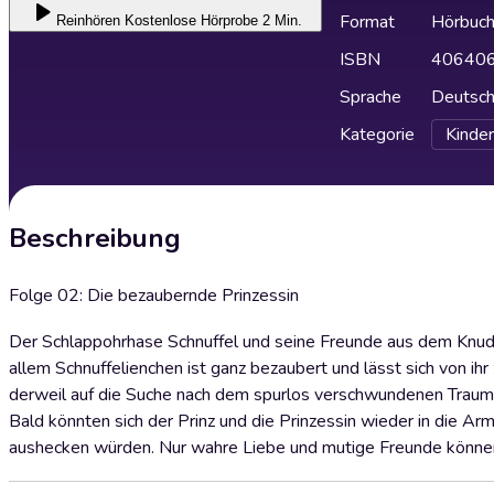
Format
Hörbuc
Reinhören
Kostenlose Hörprobe 2 Min.
ISBN
40640
Sprache
Deutsc
Kategorie
Kinder
Beschreibung
Folge 02: Die bezaubernde Prinzessin
Der Schlappohrhase Schnuffel und seine Freunde aus dem Knud
allem Schnuffelienchen ist ganz bezaubert und lässt sich von ih
derweil auf die Suche nach dem spurlos verschwundenen Traump
Bald könnten sich der Prinz und die Prinzessin wieder in die Ar
aushecken würden. Nur wahre Liebe und mutige Freunde können J