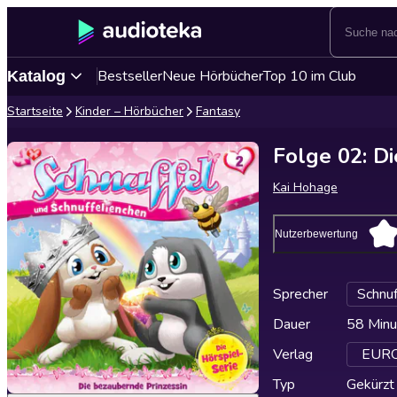
Bestseller
Neue Hörbücher
Top 10 im Club
Katalog
Startseite
Kinder – Hörbücher
Fantasy
Folge 02: D
Kai Hohage
Nutzerbewertung
Sprecher
Schnuf
Dauer
58 Minu
Verlag
EUROP
Typ
Gekürzt