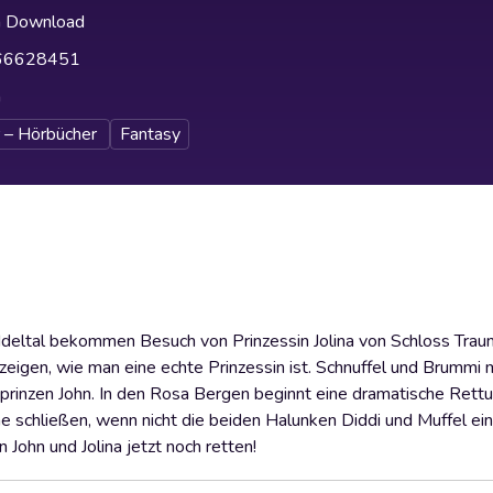
h Download
66628451
h
 – Hörbücher
Fantasy
deltal bekommen Besuch von Prinzessin Jolina von Schloss Trau
r zeigen, wie man eine echte Prinzessin ist. Schnuffel und Brummi
rinzen John. In den Rosa Bergen beginnt eine dramatische Rettu
me schließen, wenn nicht die beiden Halunken Diddi und Muffel ei
ohn und Jolina jetzt noch retten!