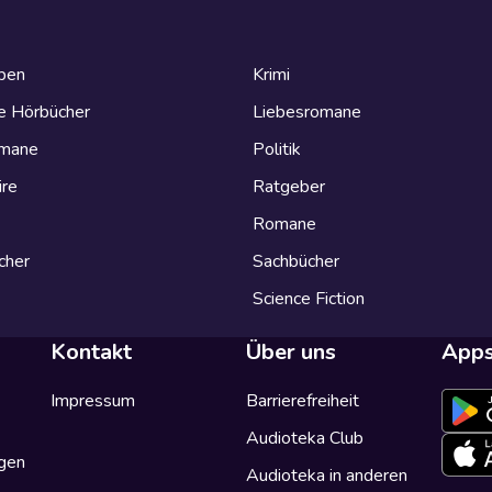
eben
Krimi
e Hörbücher
Liebesromane
omane
Politik
ire
Ratgeber
Romane
cher
Sachbücher
Science Fiction
Kontakt
Über uns
App
Impressum
Barrierefreiheit
Audioteka Club
gen
Audioteka in anderen