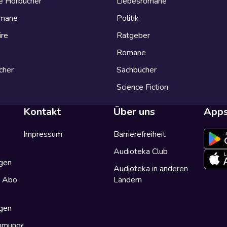
e Hörbücher
Liebesromane
omane
Politik
ire
Ratgeber
Romane
cher
Sachbücher
Science Fiction
Kontakt
Über uns
App
Impressum
Barrierefreiheit
Audioteka Club
gen
Audioteka in anderen
a Abo
Ländern
gen
immungen