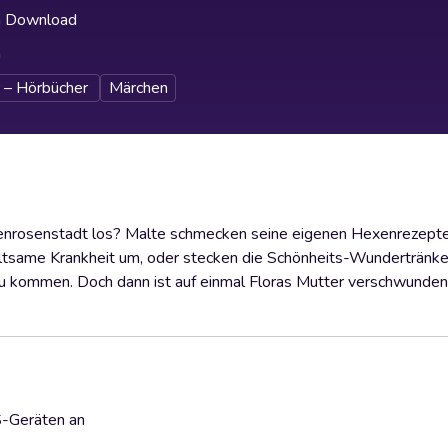
h Download
h
 – Hörbücher
Märchen
enrosenstadt los? Malte schmecken seine eigenen Hexenrezepte
e seltsame Krankheit um, oder stecken die Schönheits-Wundertränke
zu kommen. Doch dann ist auf einmal Floras Mutter verschwunden
S-Geräten an