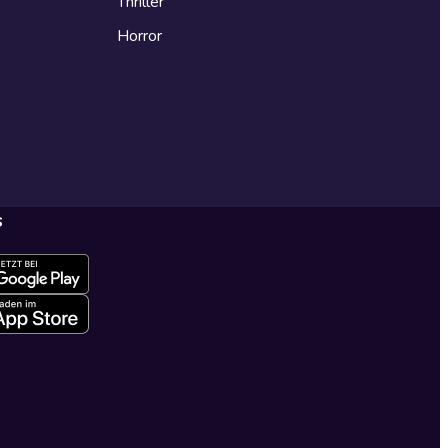
Thriller
Horror
s