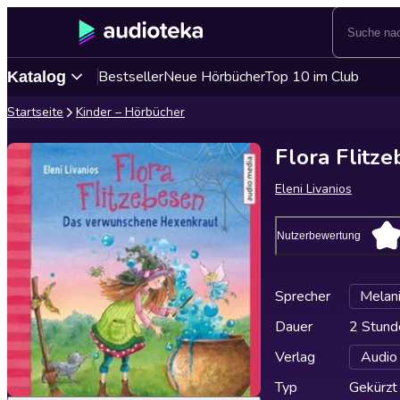
Bestseller
Neue Hörbücher
Top 10 im Club
Katalog
Startseite
Kinder – Hörbücher
Flora Flitz
Eleni Livanios
Nutzerbewertung
Sprecher
Melan
Dauer
2 Stund
Verlag
Audio
Typ
Gekürzt