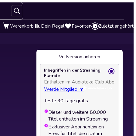
Warenkorb
Dein Regal
Favoriten
Zuletzt angehört
Vollversion anhören
Inbegriffen in der Streaming
Flatrate
Enthalten im Audioteka Club Abo
Werde Mitglied im
Teste 30 Tage gratis
Dieser und weitere 80.000
Titel enthalten im Streaming
Exklusiver Abonnent:innen
Preis für Titel, die nicht im