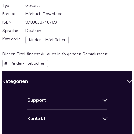
Typ
Gekürzt
Format
Hörbuch Download
ISBN
9783833748769
Sprache
Deutsch
Kategorie
Kinder – Hörbücher
Diesen Titel findest du auch in folgenden Sammlungen
:
Kinder-Hörbücher
Kategorien
Neuerscheinungen
Support
Angebote
Hilfe
Bestseller Audiobooks
Kontakt
Audioteka Nutzungsbedingungen
Bildung und Wissen
Impressum
AGB für Audioteka Abo