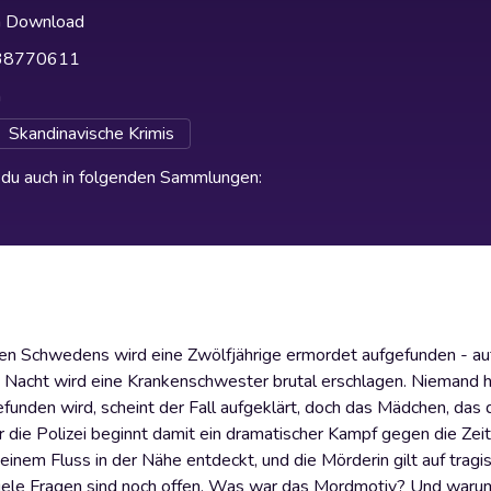
h Download
38770611
h
Skandinavische Krimis
t du auch in folgenden Sammlungen
:
rden Schwedens wird eine Zwölfjährige ermordet aufgefunden - au
n Nacht wird eine Krankenschwester brutal erschlagen. Niemand 
nden wird, scheint der Fall aufgeklärt, doch das Mädchen, das do
r die Polizei beginnt damit ein dramatischer Kampf gegen die Zei
einem Fluss in der Nähe entdeckt, und die Mörderin gilt auf trag
u viele Fragen sind noch offen. Was war das Mordmotiv? Und war