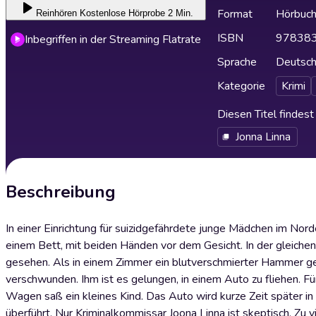
Format
Hörbuc
Reinhören
Kostenlose Hörprobe 2 Min.
ISBN
97838
Inbegriffen in der Streaming Flatrate
Sprache
Deutsc
Kategorie
Krimi
Diesen Titel findes
Jonna Linna
Beschreibung
In einer Einrichtung für suizidgefährdete junge Mädchen im No
einem Bett, mit beiden Händen vor dem Gesicht. In der gleiche
gesehen. Als in einem Zimmer ein blutverschmierter Hammer gefu
verschwunden. Ihm ist es gelungen, in einem Auto zu fliehen. Fü
Wagen saß ein kleines Kind. Das Auto wird kurze Zeit später in 
überführt. Nur Kriminalkommissar Joona Linna ist skeptisch. Z