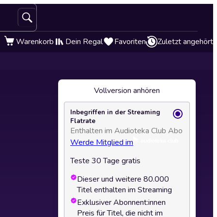
Warenkorb
Dein Regal
Favoriten
Zuletzt angehört
Vollversion anhören
Inbegriffen in der Streaming
Flatrate
Enthalten im Audioteka Club Abo
Werde Mitglied im
Teste 30 Tage gratis
Dieser und weitere 80.000
Titel enthalten im Streaming
Exklusiver Abonnent:innen
Preis für Titel, die nicht im