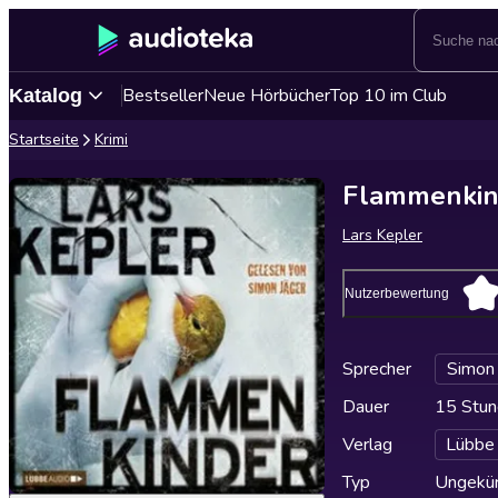
Bestseller
Neue Hörbücher
Top 10 im Club
Katalog
Startseite
Krimi
Flammenkin
Lars Kepler
Nutzerbewertung
Sprecher
Simon 
Dauer
15 Stun
Verlag
Lübbe
Typ
Ungekür