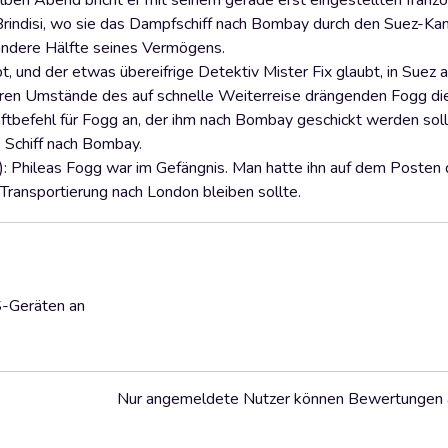
lben Abend bricht er mit seinem gerade erst eingestellten franz
Brindisi, wo sie das Dampfschiff nach Bombay durch den Suez-Kan
 andere Hälfte seines Vermögens.
t, und der etwas übereifrige Detektiv Mister Fix glaubt, in Suez 
eren Umstände des auf schnelle Weiterreise drängenden Fogg di
ftbefehl für Fogg an, der ihm nach Bombay geschickt werden sol
s Schiff nach Bombay.
): Phileas Fogg war im Gefängnis. Man hatte ihn auf dem Posten
 Transportierung nach London bleiben sollte.
S-Geräten an
Nur angemeldete Nutzer können Bewertungen