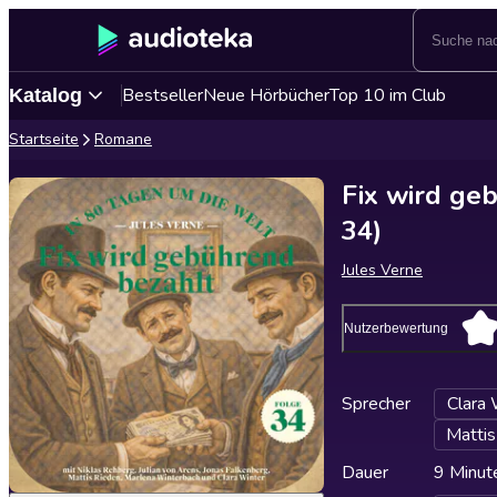
Bestseller
Neue Hörbücher
Top 10 im Club
Katalog
Startseite
Romane
Fix wird ge
34)
Jules Verne
Nutzerbewertung
Sprecher
Clara 
Mattis
Dauer
9 Minut