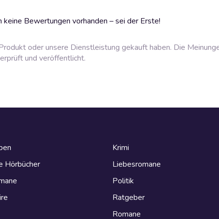
 keine Bewertungen vorhanden – sei der Erste!
rodukt oder unsere Dienstleistung gekauft haben. Die Meinung
prüft und veröffentlicht.
eben
Krimi
e Hörbücher
Liebesromane
omane
Politik
ire
Ratgeber
Romane