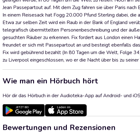
gelingen werde, in 80 Tagen um die Welt zu reisen. Noch am se
Jean Passepartout auf. Mit dem Zug fahren sie über Paris nach 
In einem Reisesack hat Fogg 20.000 Pfund Sterling dabei, die
Etwa zur selben Zeit wird ein Raub in der Bank of England verüb
telegrafisch übermittelten Personenbeschreibung und der äuß
gesuchten Räuber zu erkennen. Fix fordert aus London einen Ha
freundet er sich mit Passepartout an und besteigt ebenfalls da
Fix wird gebührend bezahlt (In 80 Tagen um die Welt, Folge 34
zu Liverpool eingeschlossen, wo er die Nacht über bis zu seiner
Wie man ein Hörbuch hört
Hör dir das Hörbuch in der Audioteka-App auf Android- und iO
Bewertungen und Rezensionen