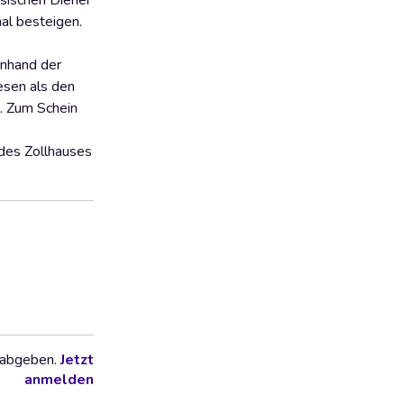
ösischen Diener
al besteigen.
anhand der
esen als den
l. Zum Schein
 des Zollhauses
 abgeben.
Jetzt
anmelden