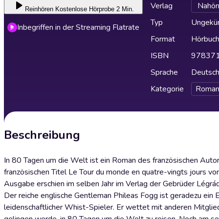
Verlag
Nahör
Reinhören
Kostenlose Hörprobe 2 Min.
Typ
Ungekür
Inbegriffen in der Streaming Flatrate
Format
Hörbuc
ISBN
97837
Sprache
Deutsc
Kategorie
Roman
Beschreibung
In 80 Tagen um die Welt ist ein Roman des französischen Aut
französischen Titel Le Tour du monde en quatre-vingts jours vo
Ausgabe erschien im selben Jahr im Verlag der Gebrüder Légrád
Der reiche englische Gentleman Phileas Fogg ist geradezu ein E
leidenschaftlicher Whist-Spieler. Er wettet mit anderen Mitgl