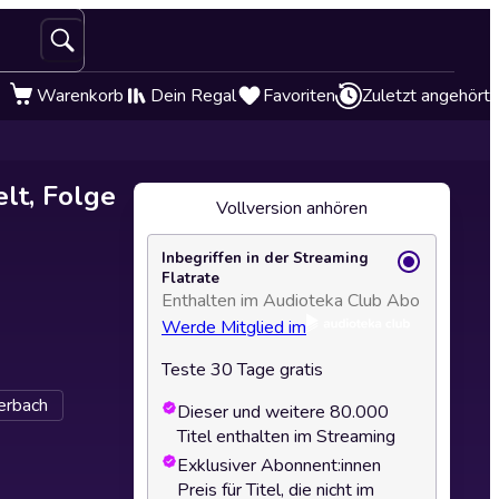
Warenkorb
Dein Regal
Favoriten
Zuletzt angehört
lt, Folge
Vollversion anhören
Inbegriffen in der Streaming
Flatrate
Enthalten im Audioteka Club Abo
Werde Mitglied im
Teste 30 Tage gratis
erbach
Dieser und weitere 80.000
Titel enthalten im Streaming
Exklusiver Abonnent:innen
Preis für Titel, die nicht im