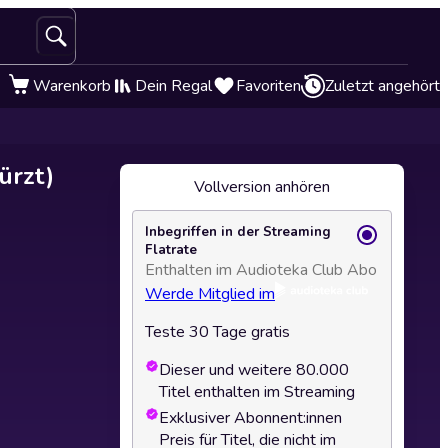
Warenkorb
Dein Regal
Favoriten
Zuletzt angehört
ürzt)
Vollversion anhören
Inbegriffen in der Streaming
Flatrate
Enthalten im Audioteka Club Abo
Werde Mitglied im
Teste 30 Tage gratis
Dieser und weitere 80.000
Titel enthalten im Streaming
Exklusiver Abonnent:innen
Preis für Titel, die nicht im