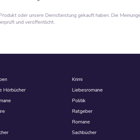
rodukt oder unsere Dienstleistung gekauft haben. Die Meinung
prüft und veröffentlicht.
eben
Krimi
e Hörbücher
Liebesromane
omane
Politik
ire
Ratgeber
Romane
cher
Sachbücher