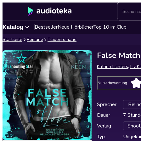
Bestseller
Neue Hörbücher
Top 10 im Club
Katalog
Startseite
Romane
Frauenromane
False Match
Kathrin Lichters
,
Liv K
Nutzerbewertung
Sprecher
Belin
Dauer
7 Stund
Verlag
Shoot
Typ
Ungekür