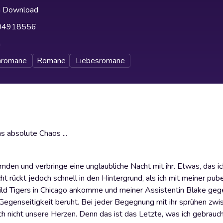
h Download
04918556
h
nromane
Romane
Liebesromane
s absolute Chaos ...
mden und verbringe eine unglaubliche Nacht mit ihr. Etwas, das i
ht rückt jedoch schnell in den Hintergrund, als ich mit meiner pub
ild Tigers in Chicago ankomme und meiner Assistentin Blake ge
Gegenseitigkeit beruht. Bei jeder Begegnung mit ihr sprühen zwi
ich nicht unsere Herzen. Denn das ist das Letzte, was ich gebrauc