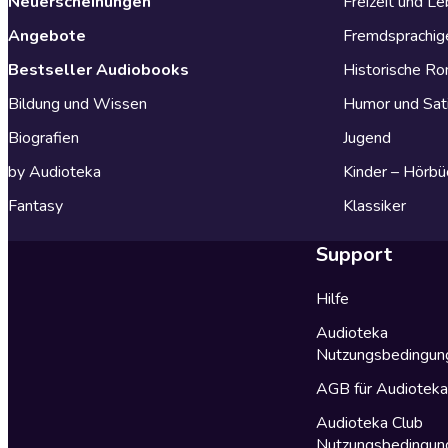
Neuerscheinungen
Freizeit und L
Angebote
Fremdsprachig
Bestseller Audiobooks
Historische R
Bildung und Wissen
Humor und Sat
Biografien
Jugend
by Audioteka
Kinder – Hörbü
Fantasy
Klassiker
Support
Hilfe
Audioteka
Nutzungsbedingun
AGB für Audiotek
Audioteka Club
Nutzungsbedingun