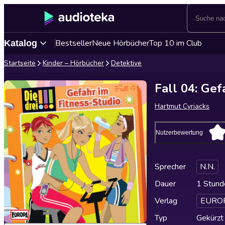
Bestseller
Neue Hörbücher
Top 10 im Club
Katalog
Startseite
Kinder – Hörbücher
Detektive
Fall 04: Gef
Hartmut Cyriacks
Nutzerbewertung
Sprecher
N.N.
Dauer
1 Stund
Verlag
EUROP
Typ
Gekürzt