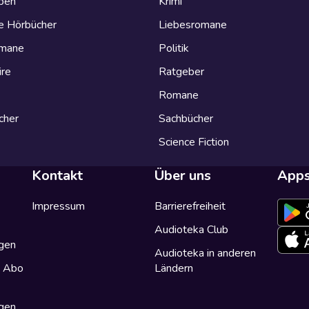
eben
Krimi
e Hörbücher
Liebesromane
omane
Politik
ire
Ratgeber
Romane
cher
Sachbücher
Science Fiction
Kontakt
Über uns
App
Impressum
Barrierefreiheit
Audioteka Club
gen
Audioteka in anderen
a Abo
Ländern
gen