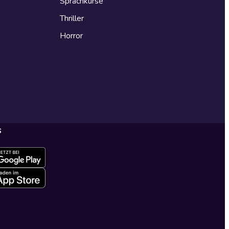
Sprachkurse
Thriller
Horror
s