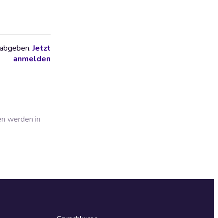
 abgeben.
Jetzt
anmelden
en werden in