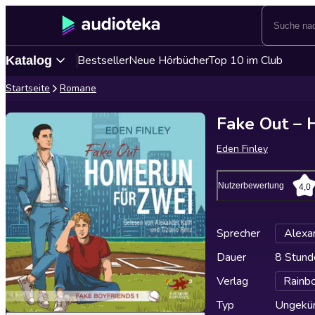
Bestseller
Neue Hörbücher
Top 10 im Club
Katalog
Startseite
Romane
Fake Out – 
Eden Finley
Nutzerbewertung
4,0
Sprecher
Alexan
Dauer
8 Stund
Verlag
Rainb
Typ
Ungekür