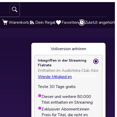
Warenkorb
Dein Regal
Favoriten
Zuletzt angehört
Vollversion anhören
Inbegriffen in der Streaming
Flatrate
Enthalten im Audioteka Club Abo
Werde Mitglied im
Teste 30 Tage gratis
Dieser und weitere 80.000
Titel enthalten im Streaming
Exklusiver Abonnent:innen
Preis für Titel, die nicht im