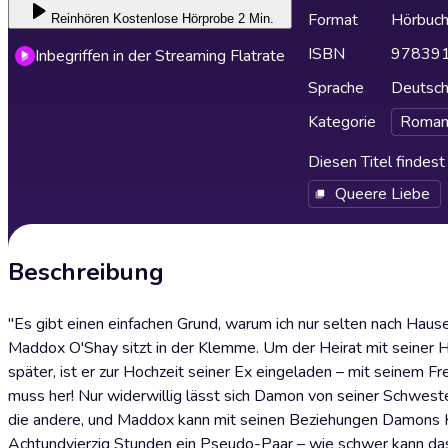
Format
Hörbuc
Reinhören
Kostenlose Hörprobe 2 Min.
ISBN
97839
Inbegriffen in der Streaming Flatrate
Sprache
Deutsc
Kategorie
Roman
Diesen Titel findes
Queere Liebe
Beschreibung
"Es gibt einen einfachen Grund, warum ich nur selten nach Hause 
Maddox O'Shay sitzt in der Klemme. Um der Heirat mit seiner Hi
später, ist er zur Hochzeit seiner Ex eingeladen – mit seinem Fr
muss her! Nur widerwillig lässt sich Damon von seiner Schwes
die andere, und Maddox kann mit seinen Beziehungen Damons Ka
Achtundvierzig Stunden ein Pseudo-Paar – wie schwer kann da