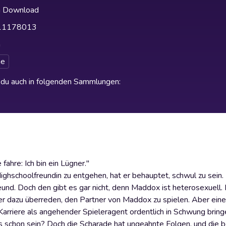
h Download
11178013
h
e
t du auch in folgenden Sammlungen
:
fahre: Ich bin ein Lügner."
ghschoolfreundin zu entgehen, hat er behauptet, schwul zu sein. 
eund. Doch den gibt es gar nicht, denn Maddox ist heterosexuell. 
ter dazu überreden, den Partner von Maddox zu spielen. Aber ei
rriere als angehender Spieleragent ordentlich in Schwung brin
s schon sein? Doch die Scharade hat ungeahnte Folgen, und die 