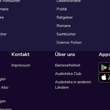
e Hörbücher
Liebesromane
omane
Politik
ire
Ratgeber
Romane
cher
Sachbücher
Science Fiction
Kontakt
Über uns
App
Impressum
Barrierefreiheit
Audioteka Club
gen
Audioteka in anderen
a Abo
Ländern
gen
immungen