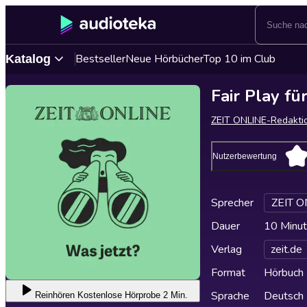
Bestseller
Neue Hörbücher
Top 10 im Club
Katalog
Fair Play fü
ZEIT ONLINE-Redakti
Nutzerbewertung
Sprecher
ZEIT O
Dauer
10 Minu
Verlag
zeit.de
Format
Hörbuch
Sprache
Deutsch
Reinhören
Kostenlose Hörprobe 2 Min.