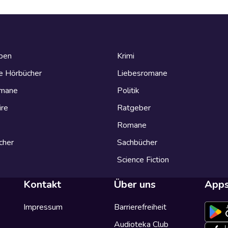
eben
Krimi
e Hörbücher
Liebesromane
omane
Politik
ire
Ratgeber
Romane
cher
Sachbücher
Science Fiction
Kontakt
Über uns
App
Impressum
Barrierefreiheit
Audioteka Club