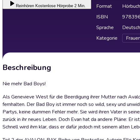
Format
Hörbuc
Reinhören
Kostenlose Hörprobe 2 Min.
ISBN
97839
Sprache
Deutsc
Kategorie
Fraue
Beschreibung
Nie mehr Bad Boys!
Als Genevieve West für die Beerdigung ihrer Mutter nach Avalon
fernhalten. Der Bad Boy ist immer noch so wild, sexy und unwid
Partys, keine dummen Fehler mehr. Sie wird ihren Vater in seine
zurück in ihr neues Leben. Doch Evan hat da andere Pläne: Er ist
Schnell wird ihm klar, dass er dafür jedoch mit seinem alten Le