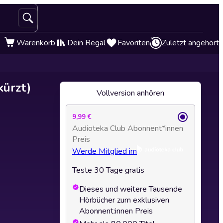
Warenkorb
Dein Regal
Favoriten
Zuletzt angehört
kürzt)
Vollversion anhören
9,99 €
Audioteka Club Abonnent*innen
Preis
Werde Mitglied im
Teste 30 Tage gratis
Dieses und weitere Tausende
Hörbücher zum exklusiven
Abonnent:innen Preis