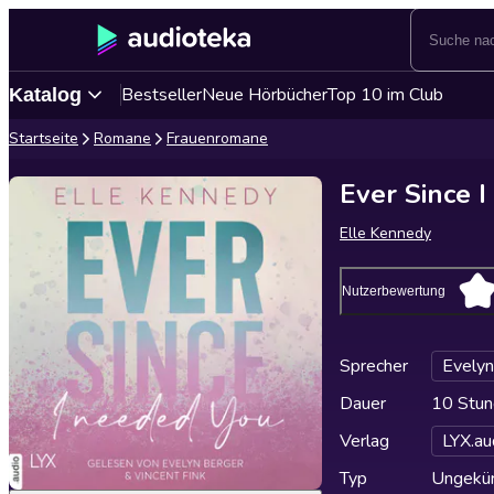
Bestseller
Neue Hörbücher
Top 10 im Club
Katalog
Startseite
Romane
Frauenromane
Ever Since I
Elle Kennedy
Nutzerbewertung
Sprecher
Evelyn
Dauer
10 Stun
Verlag
LYX.au
Typ
Ungekür