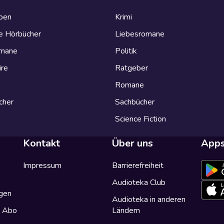
eben
Krimi
e Hörbücher
Liebesromane
omane
Politik
ire
Ratgeber
Romane
cher
Sachbücher
Science Fiction
Kontakt
Über uns
App
Impressum
Barrierefreiheit
Audioteka Club
gen
Audioteka in anderen
a Abo
Ländern