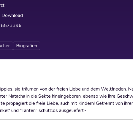
zt
h Download
28573396
h
ücher
Biografien
ippies, sie träumen von der freien Liebe und dem Weltfrieden. Na
hter Natacha in die Sekte hineingeboren, ebenso wie ihre Geschwi
 propagiert die freie Liebe, auch mit Kindern! Getrennt von ihren
el" und "Tanten" schutzlos ausgeliefert.-