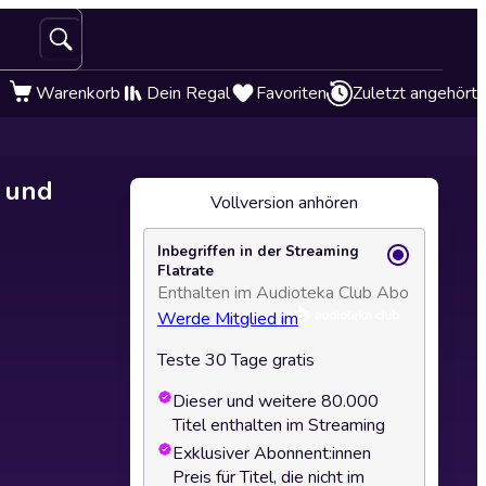
Warenkorb
Dein Regal
Favoriten
Zuletzt angehört
 und
Vollversion anhören
Inbegriffen in der Streaming
Flatrate
Enthalten im Audioteka Club Abo
Werde Mitglied im
Teste 30 Tage gratis
Dieser und weitere 80.000
Titel enthalten im Streaming
Exklusiver Abonnent:innen
Preis für Titel, die nicht im