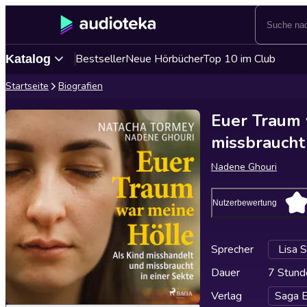
Bestseller
Neue Hörbücher
Top 10 im Club
Katalog
Startseite
Biografien
Euer Traum 
missbraucht 
Nadene Ghouri
Nutzerbewertung
Sprecher
Lisa 
Dauer
7 Stund
Verlag
Saga 