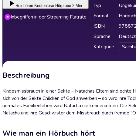
Typ
Ungekür
Reinhören
Kostenlose Hörprobe 2 Min.
Format
Hörbuc
Inbegriffen in der Streaming Flatrate
ISBN
97887
Sprache
Deutsc
Kategorie
Sachb
Beschreibung
Kindesmissbrauch in einer Sekte – Natachas Eltern sind echte H
sich von der Sekte Children of God anwerben – so wird ihre Toc
normales Familienleben wird Natacha nie kennenlernen. Die Sekte
Natacha und ihre Geschwister dem Missbrauch durch fremde "Onk
Wie man ein Hörbuch hört