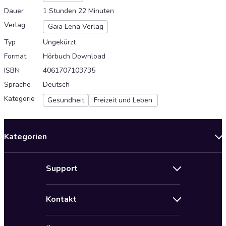
Dauer
1 Stunden 22 Minuten
Verlag
Gaia Lena Verlag
Typ
Ungekürzt
Format
Hörbuch Download
ISBN
4061707103735
Sprache
Deutsch
Kategorie
Gesundheit
Freizeit und Leben
Kategorien
Neuerscheinungen
Support
Angebote
Hilfe
Bestseller Audiobooks
Kontakt
Audioteka Nutzungsbedingungen
Bildung und Wissen
Impressum
AGB für Audioteka Abo