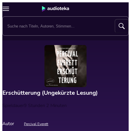
Erschütterung (Ungekürzte Lesung)
Spieldauer
9 Stunden 2 Minuten
Autor
Percival Everett