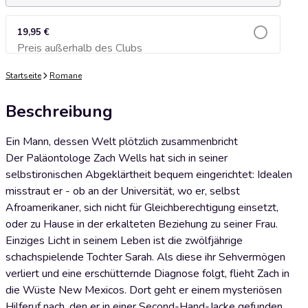
19,95 €
Preis außerhalb des Clubs
Zum Warenkorb hinzufügen
Startseite
Romane
Beschreibung
Ein Mann, dessen Welt plötzlich zusammenbricht
Der Paläontologe Zach Wells hat sich in seiner
selbstironischen Abgeklärtheit bequem eingerichtet: Idealen
misstraut er - ob an der Universität, wo er, selbst
Afroamerikaner, sich nicht für Gleichberechtigung einsetzt,
oder zu Hause in der erkalteten Beziehung zu seiner Frau.
Einziges Licht in seinem Leben ist die zwölfjährige
schachspielende Tochter Sarah. Als diese ihr Sehvermögen
verliert und eine erschütternde Diagnose folgt, flieht Zach in
die Wüste New Mexicos. Dort geht er einem mysteriösen
Hilferuf nach, den er in einer Second-Hand-Jacke gefunden