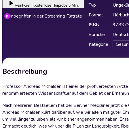
Typ
Ungekür
Reinhören
Kostenlose Hörprobe 5 Min.
Format
Hörbuc
Inbegriffen in der Streaming Flatrate
ISBN
97837
Sprache
Deutsc
Kategorie
Gesun
Beschreibung
Professor Andreas Michalsen ist einer der profiliertesten Ärzte
renommiertesten Wissenschaftler auf dem Gebiet der Ernährun
Nach mehreren Bestsellern hat der Berliner Mediziner jetzt d
Andreas Michalsen klärt darüber auf, wie wir allein mit guter Er
um viel länger zu leben, als wir bisher angenommen haben. Er r
Er macht deutlich, was wir über die Pillen zur Langlebigkeit, 