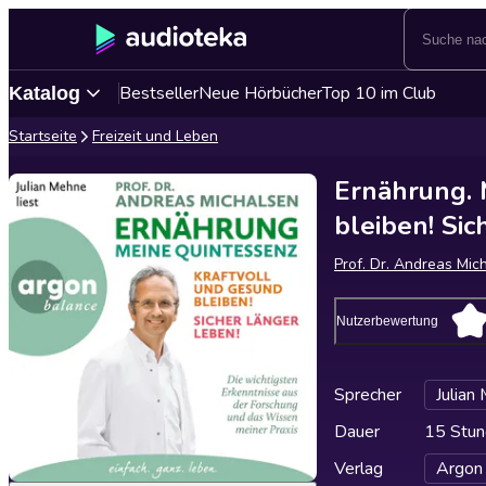
Bestseller
Neue Hörbücher
Top 10 im Club
Katalog
Startseite
Freizeit und Leben
Ernährung. 
bleiben! Si
Prof. Dr. Andreas Mic
Nutzerbewertung
Sprecher
Julian
Dauer
15 Stun
Verlag
Argon 