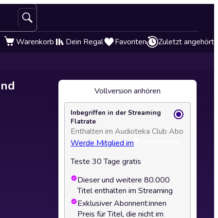
Warenkorb
Dein Regal
Favoriten
Zuletzt angehört
und
Vollversion anhören
Inbegriffen in der Streaming
Flatrate
Enthalten im Audioteka Club Abo
Werde Mitglied im
Teste 30 Tage gratis
Dieser und weitere 80.000
Titel enthalten im Streaming
Exklusiver Abonnent:innen
Preis für Titel, die nicht im