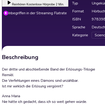
Typ
Ungekür
Reinhören
Kostenlose Hörprobe 2 Min.
Format
Hörbuc
Inbegriffen in der Streaming Flatrate
ISBN
97839
Sprache
Deutsc
Kategorie
Scienc
Beschreibung
Der dritte und abschließende Band der Erlösungs-Trilogie
Remièl
Die Verfehlungen eines Dämons sind unzählbar.
Ist mir wirklich die Erlösung vergönnt?
Anna Maria
Nie hätte ich gedacht, dass ich so weit gehen würde.