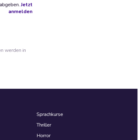
 abgeben.
Jetzt
anmelden
en werden in
Sprachkurse
Thriller
Horror