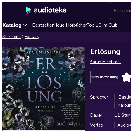
Bestseller
Neue Hörbücher
Top 10 im Club
Katalog
Startseite
Fantasy
Erlösung
Sarah Meinhardt
Nutzerbewertung
Sprecher
Basti
Karoli
Dauer
11 Stun
Verlag
Audio