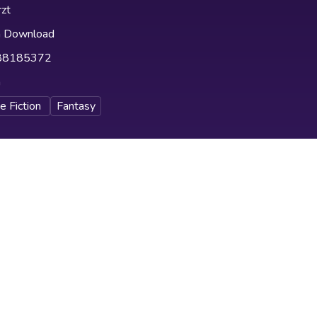
zt
h Download
88185372
h
e Fiction
Fantasy