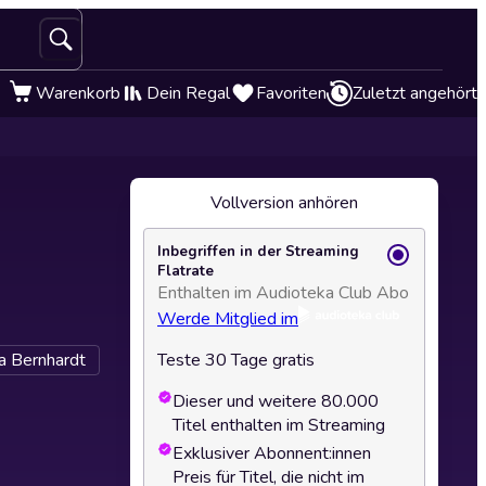
Warenkorb
Dein Regal
Favoriten
Zuletzt angehört
Vollversion anhören
Inbegriffen in der Streaming
Flatrate
Enthalten im Audioteka Club Abo
Werde Mitglied im
a Bernhardt
Teste 30 Tage gratis
Dieser und weitere 80.000
Titel enthalten im Streaming
Exklusiver Abonnent:innen
Preis für Titel, die nicht im