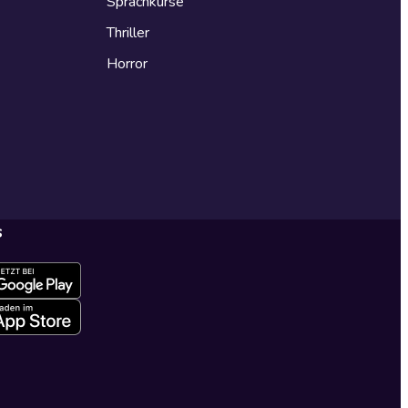
Sprachkurse
Thriller
Horror
s