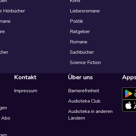
eben
Krimi
e Hörbücher
Liebesromane
omane
Politik
ire
Ratgeber
Romane
cher
Sachbücher
Science Fiction
Kontakt
Über uns
App
Impressum
Barrierefreiheit
Audioteka Club
gen
Audioteka in anderen
a Abo
Ländern
gen