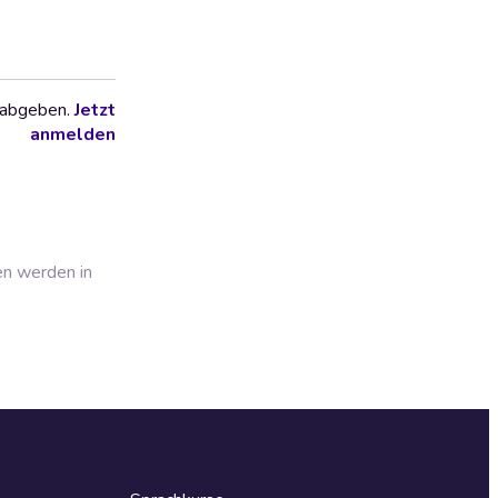
 abgeben.
Jetzt
anmelden
en werden in