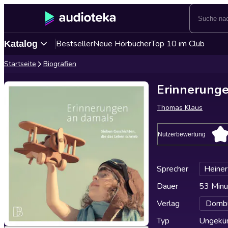
Bestseller
Neue Hörbücher
Top 10 im Club
Katalog
Startseite
Biografien
Erinnerung
Thomas Klaus
Nutzerbewertung
Sprecher
Heiner
Dauer
53 Minu
Verlag
Dornb
Typ
Ungekür