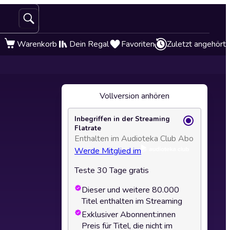
Warenkorb
Dein Regal
Favoriten
Zuletzt angehört
Vollversion anhören
Inbegriffen in der Streaming
Flatrate
Enthalten im Audioteka Club Abo
Werde Mitglied im
Teste 30 Tage gratis
Dieser und weitere 80.000
Titel enthalten im Streaming
Exklusiver Abonnent:innen
Preis für Titel, die nicht im