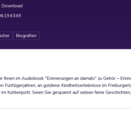
h Download
06194349
h
ücher
Biografien
wir Ihnen im Audiobook "Erinnerungen an damals" zu Gehör – Erin
en Fünfzigerjahren, an goldene Kindheitserlebnisse im Freiburgerl
 im Kohlenpott. Seien Sie gespannt auf sieben feine Geschichten