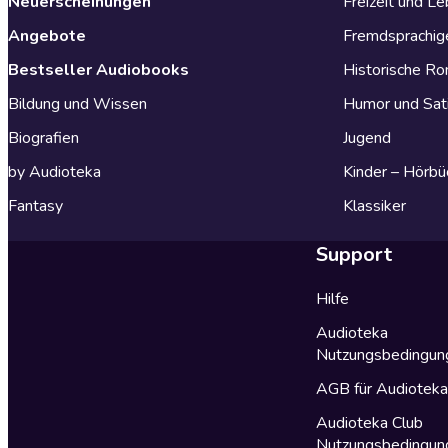
Neuerscheinungen
Freizeit und L
Angebote
Fremdsprachig
Bestseller Audiobooks
Historische R
Bildung und Wissen
Humor und Sat
Biografien
Jugend
by Audioteka
Kinder – Hörbü
Fantasy
Klassiker
Support
Hilfe
Audioteka
Nutzungsbedingun
AGB für Audiotek
Audioteka Club
Nutzungsbedingun