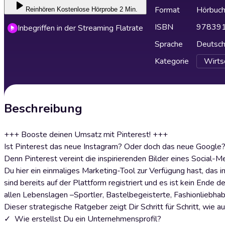
Format
Hörbuc
Reinhören
Kostenlose Hörprobe 2 Min.
ISBN
97839
Inbegriffen in der Streaming Flatrate
Sprache
Deutsc
Kategorie
Wirtsc
Beschreibung
+++ Booste deinen Umsatz mit Pinterest! +++
Ist Pinterest das neue Instagram? Oder doch das neue Google
Denn Pinterest vereint die inspirierenden Bilder eines Social-
Du hier ein einmaliges Marketing-Tool zur Verfügung hast, das 
sind bereits auf der Plattform registriert und es ist kein Ende 
allen Lebenslagen –Sportler, Bastelbegeisterte, Fashionliebha
Dieser strategische Ratgeber zeigt Dir Schritt für Schritt, wie a
✓ Wie erstellst Du ein Unternehmensprofil?