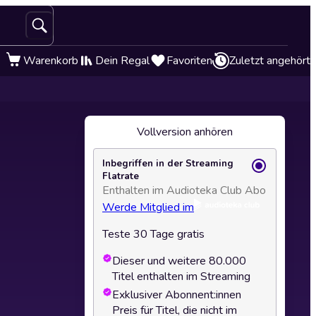
Warenkorb
Dein Regal
Favoriten
Zuletzt angehört
Vollversion anhören
Inbegriffen in der Streaming
Flatrate
Enthalten im Audioteka Club Abo
Werde Mitglied im
Teste 30 Tage gratis
Dieser und weitere 80.000
Titel enthalten im Streaming
Exklusiver Abonnent:innen
Preis für Titel, die nicht im