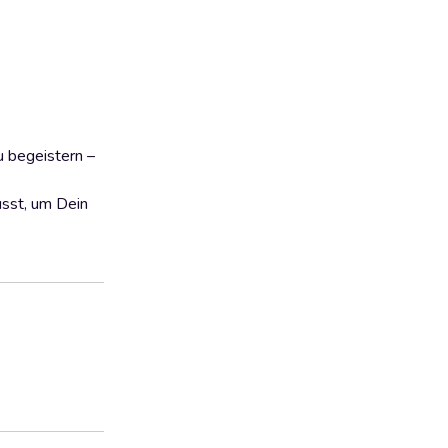
u begeistern –
usst, um Dein