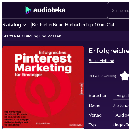
Bestseller
Neue Hörbücher
Top 10 im Club
Katalog
Startseite
Bildung und Wissen
Erfolgreiche
Britta Holland
Nutzerbewertung
Sprecher
Birgit
Dauer
2 Stund
Verlag
Audio
Typ
Ungekür