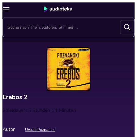
Erebos 2
Spieldauer
15 Stunden 14 Minuten
Autor
Ursula Poznanski