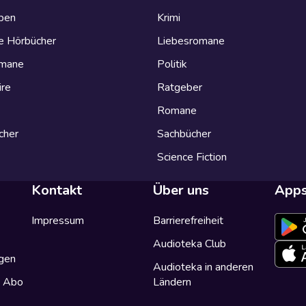
eben
Krimi
e Hörbücher
Liebesromane
omane
Politik
ire
Ratgeber
Romane
cher
Sachbücher
Science Fiction
Kontakt
Über uns
App
Impressum
Barrierefreiheit
Audioteka Club
gen
Audioteka in anderen
a Abo
Ländern