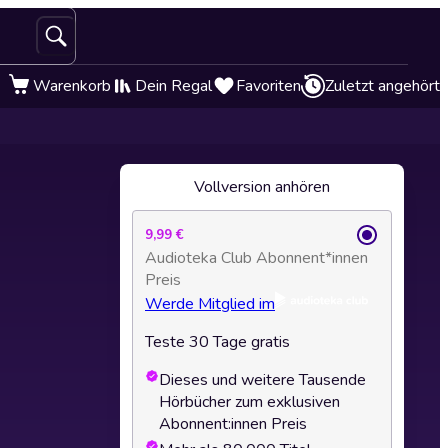
Warenkorb
Dein Regal
Favoriten
Zuletzt angehört
Vollversion anhören
9,99 €
Audioteka Club Abonnent*innen
Preis
Werde Mitglied im
Teste 30 Tage gratis
Dieses und weitere Tausende
Hörbücher zum exklusiven
Abonnent:innen Preis