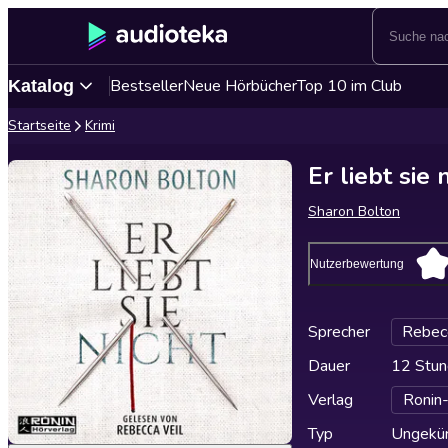
Bestseller
Neue Hörbücher
Top 10 im Club
Katalog
Startseite
Krimi
Er liebt sie
Sharon Bolton
Nutzerbewertung
Sprecher
Rebecc
Dauer
12 Stun
Verlag
Ronin
Typ
Ungekür