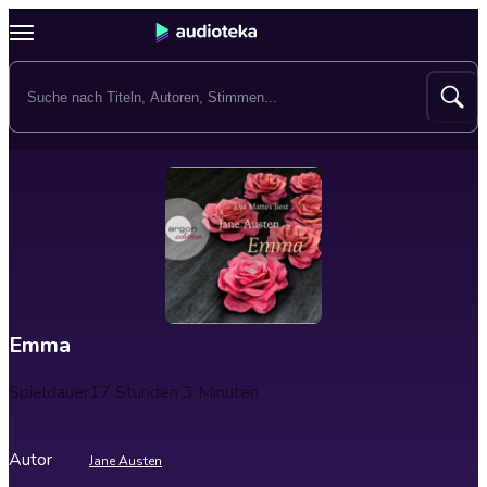
Emma
Spieldauer
17 Stunden 3 Minuten
Autor
Jane Austen