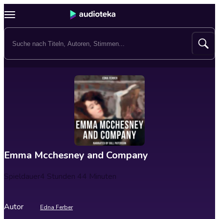
Emma Mcchesney and Company
Spieldauer
4 Stunden 44 Minuten
Autor
Edna Ferber