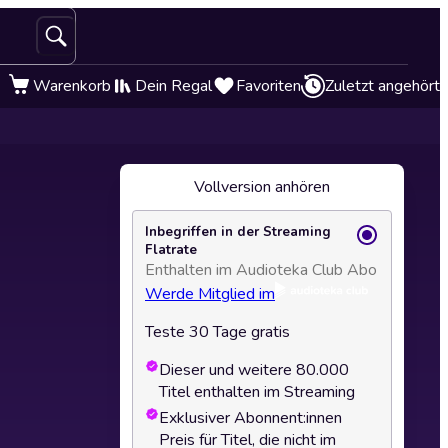
Warenkorb
Dein Regal
Favoriten
Zuletzt angehört
Vollversion anhören
Inbegriffen in der Streaming
Flatrate
Enthalten im Audioteka Club Abo
Werde Mitglied im
Teste 30 Tage gratis
Dieser und weitere 80.000
Titel enthalten im Streaming
Exklusiver Abonnent:innen
Preis für Titel, die nicht im