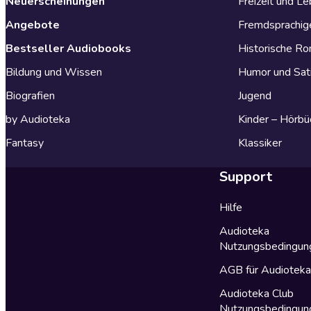
Neuerscheinungen
Freizeit und L
Angebote
Fremdsprachig
Bestseller Audiobooks
Historische R
Bildung und Wissen
Humor und Sat
Biografien
Jugend
by Audioteka
Kinder – Hörbü
Fantasy
Klassiker
Support
Hilfe
Audioteka
Nutzungsbedingun
AGB für Audiotek
Audioteka Club
Nutzungsbedingun