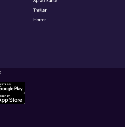
Sprachkurse
Thriller
Horror
s