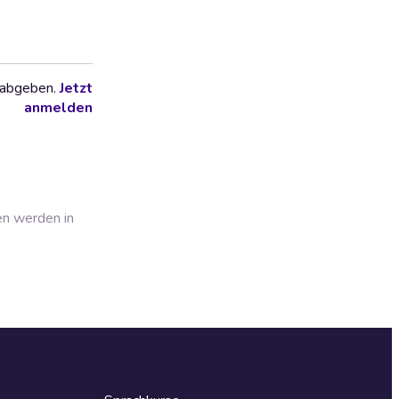
 abgeben.
Jetzt
anmelden
en werden in