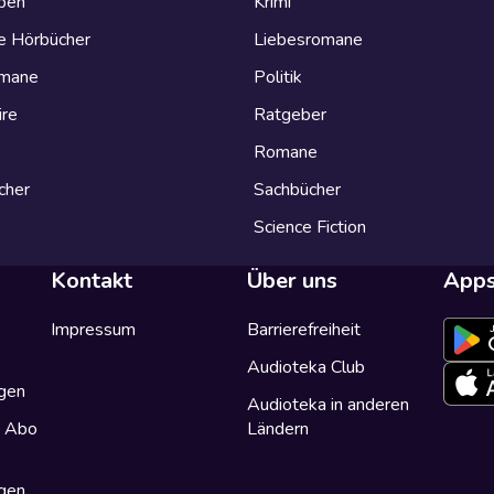
eben
Krimi
e Hörbücher
Liebesromane
omane
Politik
ire
Ratgeber
Romane
cher
Sachbücher
Science Fiction
Kontakt
Über uns
App
Impressum
Barrierefreiheit
Audioteka Club
gen
Audioteka in anderen
a Abo
Ländern
gen