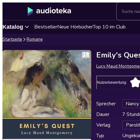
Bestseller
Neue Hörbücher
Top 10 im Club
Katalog
Startseite
Romane
Emily's Que
Lucy Maud Montgome
Nutzerbewertung
Sprecher
Nancy
Dauer
7 Stund
Verlag
Paroli
Typ
Ungekür