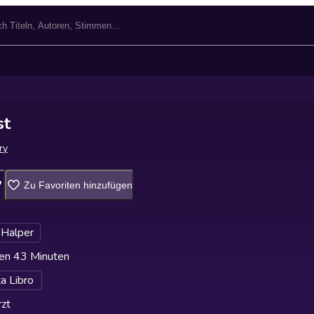
st
ry
Zu Favoriten hinzufügen
 Halper
en 43 Minuten
ta Libro
zt