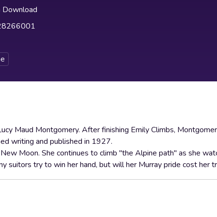
h Download
28266001
e
 by Lucy Maud Montgomery. After finishing Emily Climbs, Montgom
ed writing and published in 1927.
d New Moon. She continues to climb "the Alpine path" as she wat
y suitors try to win her hand, but will her Murray pride cost her t